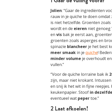
1 Gaar de vulling vooraf
Jolien
: “Gaar de ingrediënten vo
rauw in je quiche te doen omdat 
is niet hetzelfde. Groenten zoals
wordt en de
eieren
niet genoeg 
en
vis
bak je eerst aan, groenten
groenten zoals asperges en bro
spinazie
blancheer
je het best k
meer
smaak
in je
quiche
! Beden
minder
volume
je overhoudt en
vullen.”
“Voor de quiche lorraine bak ik
2
zijn, maar niet krokant. Intussen
en snij ik het wit in fijne reepje
keukenpapier. Stoof
in
dezelfd
eventueel wat
peper
toe.”
2 Laat afkoelen!