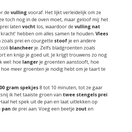
or de
vulling
vooraf. Het lijkt verleidelijk om ze
ze toch nog in de oven moet, maar geloof mij: het
 prei laten
vocht
los, waardoor de
vulling
nat
'kracht' hebben om alles samen te houden.
Vlees
 zoals prei en courgette
stoof
je en andere
ccoli
blancheer
je. Zelfs bladgroenten zoals
ort en knijp je goed uit. Je krijgt trouwens zo nog
k wel: hoe
langer
je groenten aanstooft, hoe
 hoe meer groenten je nodig hebt om je taart te
00 gram spekjes
8 tot 10 minuten, tot ze gaar
 snij ik het taaiste groen van
twee
stengels
prei
s. Haal het spek uit de pan en laat uitlekken op
e
pan
de prei aan. Voeg een beetje
zout
en