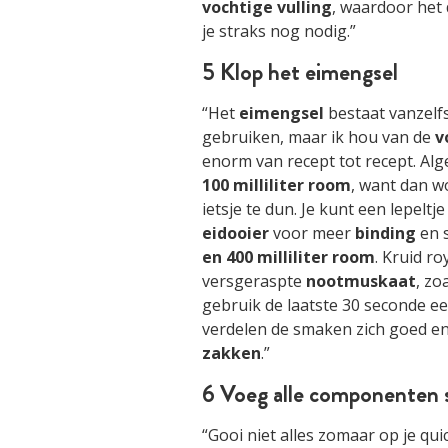
vochtige
vulling
, waardoor het 
je straks nog nodig.”
5 Klop het eimengsel
“Het
eimengsel
bestaat vanzelf
gebruiken, maar ik hou van de
v
enorm van recept tot recept. Al
100 milliliter room
, want dan wo
ietsje te dun. Je kunt een lepelt
eidooier
voor meer
binding
en 
en 400 milliliter room
. Kruid r
versgeraspte
nootmuskaat
, zo
gebruik de laatste 30 seconde e
verdelen de smaken zich goed en
zakken
.”
6 Voeg alle componenten
“Gooi niet alles zomaar op je qu