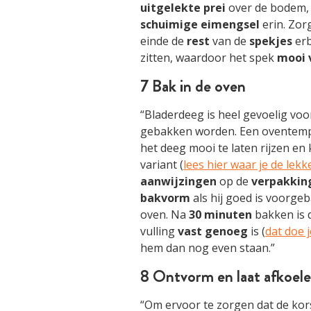
uitgelekte
prei
over de bodem,
schuimige
eimengsel
erin. Zor
einde de
rest
van de
spekjes
erb
zitten, waardoor het spek
mooi
7 Bak in de oven
“Bladerdeeg is heel gevoelig vo
gebakken worden. Een oventem
het deeg mooi te laten rijzen en 
variant (
lees hier waar je de lek
aanwijzingen
op de
verpakkin
bakvorm
als hij goed is voorge
oven. Na
30
minuten
bakken is d
vulling
vast
genoeg
is (
dat doe j
hem dan nog even staan.”
8 Ontvorm en laat afkoele
“Om ervoor te zorgen dat de korst