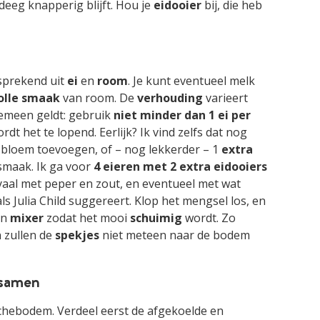
deeg knapperig blijft. Hou je
eidooier
bij, die heb
sprekend uit
ei
en
room
. Je kunt eventueel melk
olle
smaak
van room. De
verhouding
varieert
gemeen geldt: gebruik
niet minder dan 1 ei per
rdt het te lopend. Eerlijk? Ik vind zelfs dat nog
je bloem toevoegen, of – nog lekkerder – 1
extra
smaak. Ik ga voor
4 eieren met 2 extra eidooiers
oyaal met peper en zout, en eventueel met wat
als Julia Child suggereert. Klop het mengsel los, en
en
mixer
zodat het mooi
schuimig
wordt. Zo
 zullen de
spekjes
niet meteen naar de bodem
 samen
ichebodem. Verdeel eerst de afgekoelde en