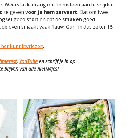
er. Weersta de drang om 'm meteen aan te snijden.
jd
te geven
voor je hem serveert
. Dat om twee
ngsel
goed
stolt
én dat de
smaken
goed
it de oven smaakt vaak flauw. Gun 'm dus zeker
15
e het kunt invriezen
.
interest
,
YouTube
en schrijf je in op
 blijven van alle nieuwtjes!