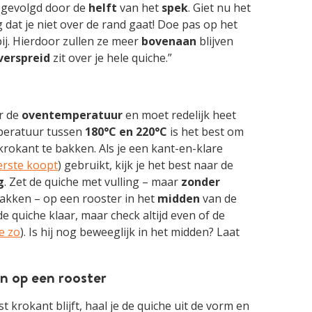
 gevolgd door de
helft
van het
spek
. Giet nu het
g dat je niet over de rand gaat! Doe pas op het
ij. Hierdoor zullen ze meer
bovenaan
blijven
verspreid
zit over je hele quiche.”
or de
oventemperatuur
en moet redelijk heet
peratuur tussen
180°C en 220°C
is het best om
krokant te bakken. Als je een kant-en-klare
kerste koopt
) gebruikt, kijk je het best naar de
g
. Zet de quiche met vulling – maar
zonder
bakken – op een rooster in het
midden
van de
e quiche klaar, maar check altijd even of de
e zo
). Is hij nog beweeglijk in het midden? Laat
n op een rooster
 krokant blijft, haal je de quiche uit de vorm en