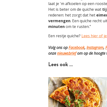
laat je 'm afkoelen op een roost
Het is beter om de quiche wat
ti
redenen: het zorgt dat het
eime
vermengen
. Een quiche recht u
minuten
om te rusten.”
Een restje quiche?
Lees hier of j
Volg ons op
Facebook
,
Instagram
,
P
onze
nieuwsbrief
om op de hoogte te
Lees ook …