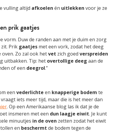
e vulling altijd
afkoelen
én
uitlekken
voor je ze
en prik gaatjes
 de vorm. Duw de randen aan met je duim en zorg
zit. Prik
gaatjes
met een vork, zodat het deeg
e oven. Zo zal ook het
vet
zich goed
verspreiden
g uitbakken. Tip: het
overtollige
deeg
aan de
anden of een
deegrol
.”
 om een
vederlichte
en
knapperige
bodem
te
 vraagt iets meer tijd, maar die is het meer dan
hier
. Op een Amerikaanse blog las ik dat je de
oet insmeren met een
dun
laagje
eiwit
. Je kunt
kele minuutjes
in de oven
zetten zodat het eiwit
stollen en
beschermt
de bodem tegen de