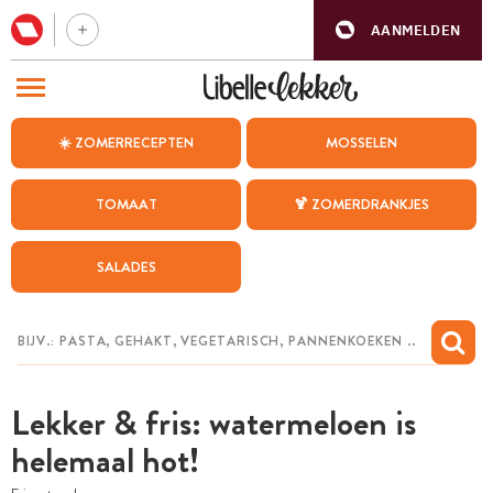
AANMELDEN
BEZOEK ONZE ANDERE WEBSITES
☀️ ZOMERRECEPTEN
MOSSELEN
RECEPTEN
TOMAAT
🍹 ZOMERDRANKJES
WEEKMENU
SALADES
CHAT MET MAIA
INSPIRATIE
MIJN BEWAARDE RECEPTEN
Lekker & fris: watermeloen is
helemaal hot!