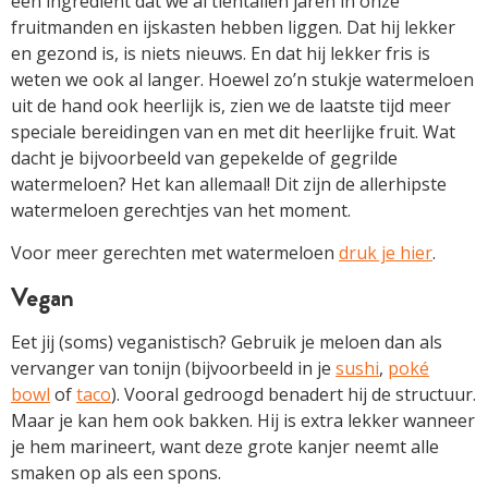
een ingrediënt dat we al tientallen jaren in onze
fruitmanden en ijskasten hebben liggen. Dat hij lekker
en gezond is, is niets nieuws. En dat hij lekker fris is
weten we ook al langer. Hoewel zo’n stukje watermeloen
uit de hand ook heerlijk is, zien we de laatste tijd meer
speciale bereidingen van en met dit heerlijke fruit. Wat
dacht je bijvoorbeeld van gepekelde of gegrilde
watermeloen? Het kan allemaal! Dit zijn de allerhipste
watermeloen gerechtjes van het moment.
Voor meer gerechten met watermeloen
druk je hier
.
Vegan
Eet jij (soms) veganistisch? Gebruik je meloen dan als
vervanger van tonijn (bijvoorbeeld in je
sushi
,
poké
bowl
of
taco
). Vooral gedroogd benadert hij de structuur.
Maar je kan hem ook bakken. Hij is extra lekker wanneer
je hem marineert, want deze grote kanjer neemt alle
smaken op als een spons.