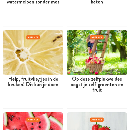
watermeloen zonder mes
keten
ARTIKEL
ARTIKEL
Help, fruitvliegjes in de
Op deze zelfplukweides
keuken! Dit kun je doen
oogst je zelf groenten en
fruit
ARTIKEL
ARTIKEL