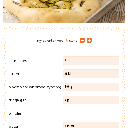
Ingrediënten
voor
6
stuks
courgettes
3
suiker
½
kl
bloem voor wit brood (type 55)
500
g
droge gist
7
g
olijfolie
water
345
ml