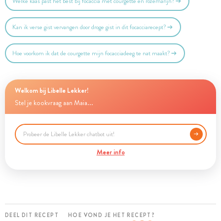
Welke kaas past het best bij focaccia met courgette en rozemarijn?
Kan ik verse gist vervangen door droge gist in dit focacciarecept?
Hoe voorkom ik dat de courgette mijn focacciadeeg te nat maakt?
Welkom bij Libelle Lekker!
Stel je kookvraag aan Maia...
Meer info
DEEL DIT RECEPT
HOE VOND JE HET RECEPT?