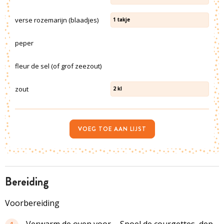
verse rozemarijn (blaadjes)
1
takje
peper
fleur de sel (of grof zeezout)
zout
2
kl
VOEG TOE AAN LIJST
bereiding
Voorbereiding
Verwarm de oven voor
Spoel de courgettes, dep