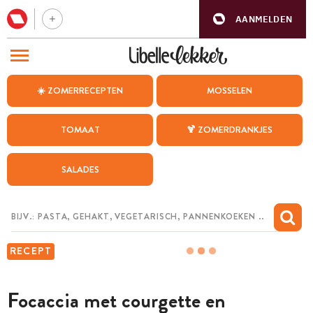
AANMELDEN
BEZOEK ONZE ANDERE WEBSITES
☀️ ZOMERRECEPTEN
MOSSELEN
RECEPTEN
TOMAAT
🍹 ZOMERDRANKJES
WEEKMENU
SALADES
CHAT MET MAIA
INSPIRATIE
MIJN BEWAARDE RECEPTEN
RECEPT
Focaccia met courgette en