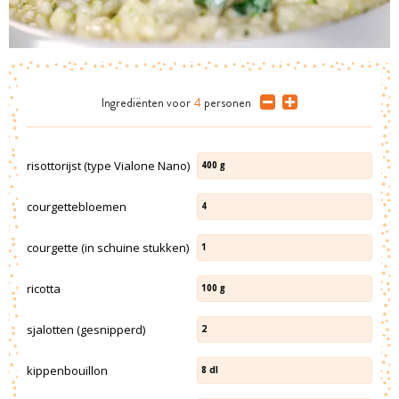
Ingrediënten
voor
4
personen
risottorijst (type Vialone Nano)
400
g
courgettebloemen
4
courgette (in schuine stukken)
1
ricotta
100
g
sjalotten (gesnipperd)
2
kippenbouillon
8
dl