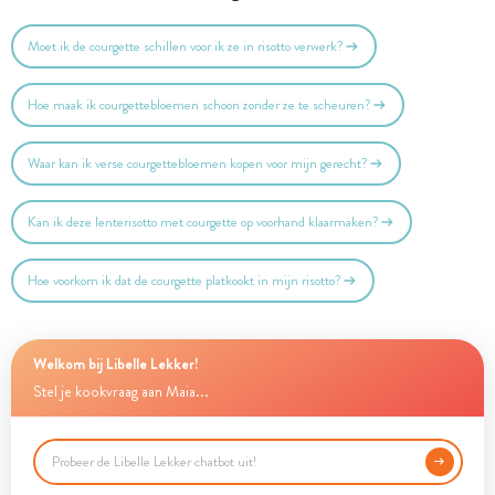
Moet ik de courgette schillen voor ik ze in risotto verwerk?
Hoe maak ik courgettebloemen schoon zonder ze te scheuren?
Waar kan ik verse courgettebloemen kopen voor mijn gerecht?
Kan ik deze lenterisotto met courgette op voorhand klaarmaken?
Hoe voorkom ik dat de courgette platkookt in mijn risotto?
Welkom bij Libelle Lekker!
Stel je kookvraag aan Maia...