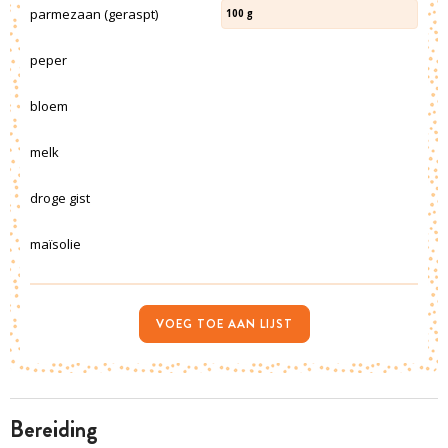
parmezaan (geraspt)
100
g
peper
bloem
melk
droge gist
maïsolie
VOEG TOE AAN LIJST
bereiding