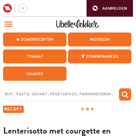
AANMELDEN
BEZOEK ONZE ANDERE WEBSITES
☀️ ZOMERRECEPTEN
MOSSELEN
RECEPTEN
TOMAAT
🍹 ZOMERDRANKJES
WEEKMENU
SALADES
CHAT MET MAIA
INSPIRATIE
MIJN BEWAARDE RECEPTEN
RECEPT
Lenterisotto met courgette en