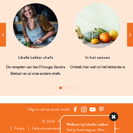
Libelle Lekker chefs
In het seizoen
De recepten van Ilse D’hooge, Sandra
Ontdek hier wat nú het lekkerste is.
Bekkari en al onze andere chefs.
Volg ons ook op sociale media:
© 2026 - Roularta Media Group
Welkom bij Libelle Lekker!
Privacy
Gebruiksvoorwaarden
Cookies
Cookies instellingen
Stel je kookvraag aan Maia...