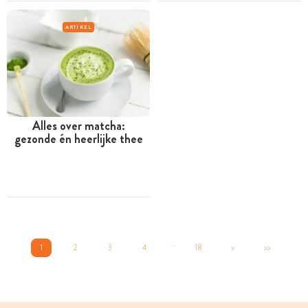
ARTIKEL
Alles over matcha:
gezonde én heerlijke thee
...
1
2
3
4
18
>
>>