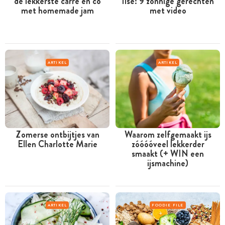
de lekkerste carré en co
Ilse: 9 zonnige gerechten
met homemade jam
met video
ARTIKEL
ARTIKEL
Zomerse ontbijtjes van
Waarom zelfgemaakt ijs
Ellen Charlotte Marie
zóóóóveel lekkerder
smaakt (+ WIN een
ijsmachine)
ARTIKEL
FOODIE FILE