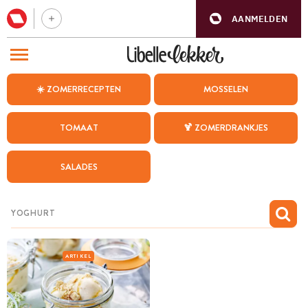
AANMELDEN
BEZOEK ONZE ANDERE WEBSITES
☀️ ZOMERRECEPTEN
MOSSELEN
RECEPTEN
TOMAAT
🍹 ZOMERDRANKJES
WEEKMENU
SALADES
CHAT MET MAIA
INSPIRATIE
MIJN BEWAARDE RECEPTEN
ARTIKEL