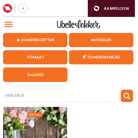
AANMELDEN
BEZOEK ONZE ANDERE WEBSITES
☀️ ZOMERRECEPTEN
MOSSELEN
RECEPTEN
TOMAAT
🍹 ZOMERDRANKJES
WEEKMENU
SALADES
CHAT MET MAIA
INSPIRATIE
MIJN BEWAARDE RECEPTEN
ARTIKEL