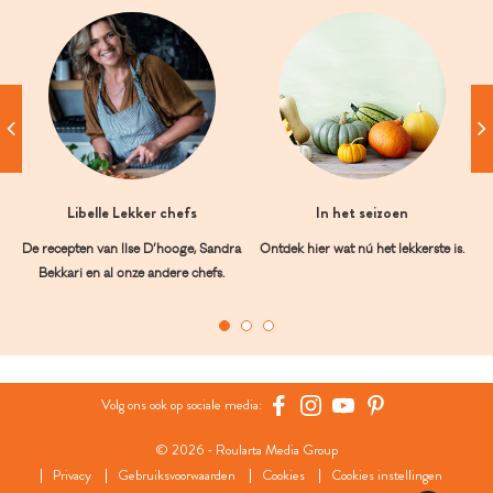
Libelle Lekker chefs
In het seizoen
De recepten van Ilse D’hooge, Sandra
Ontdek hier wat nú het lekkerste is.
Bekkari en al onze andere chefs.
Volg ons ook op sociale media:
© 2026 - Roularta Media Group
Privacy
Gebruiksvoorwaarden
Cookies
Cookies instellingen