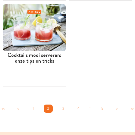
ARTIKEL
Cocktails mooi serveren:
onze tips en tricks
...
<<
<
1
2
3
4
5
>
>>