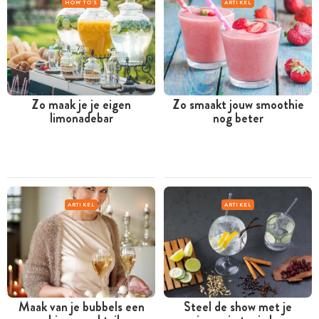
HOW TO'S
ARTIKEL
Zo maak je je eigen
Zo smaakt jouw smoothie
limonadebar
nog beter
ARTIKEL
ARTIKEL
Maak van je bubbels een
Steel de show met je