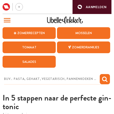
AANMELDEN
BEZOEK ONZE ANDERE WEBSITES
☀️ ZOMERRECEPTEN
MOSSELEN
RECEPTEN
TOMAAT
🍹 ZOMERDRANKJES
WEEKMENU
SALADES
CHAT MET MAIA
INSPIRATIE
MIJN BEWAARDE RECEPTEN
In 5 stappen naar de perfecte gin-
tonic