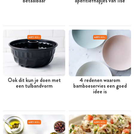
betaalbaar
aperitiefhapjes van Ilse
ARTIKEL
ARTIKEL
Ook dit kun je doen met
4 redenen waarom
een tulbandvorm
bamboeservies een goed
idee is
ARTIKEL
ARTIKEL