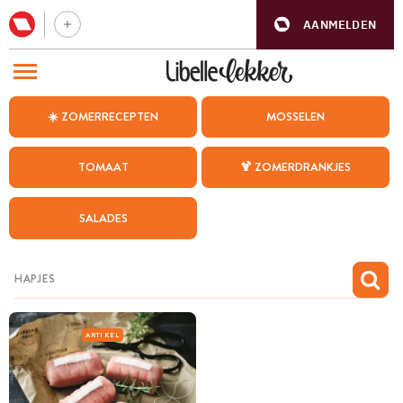
AANMELDEN
BEZOEK ONZE ANDERE WEBSITES
☀️ ZOMERRECEPTEN
MOSSELEN
RECEPTEN
TOMAAT
🍹 ZOMERDRANKJES
WEEKMENU
SALADES
CHAT MET MAIA
INSPIRATIE
MIJN BEWAARDE RECEPTEN
ARTIKEL