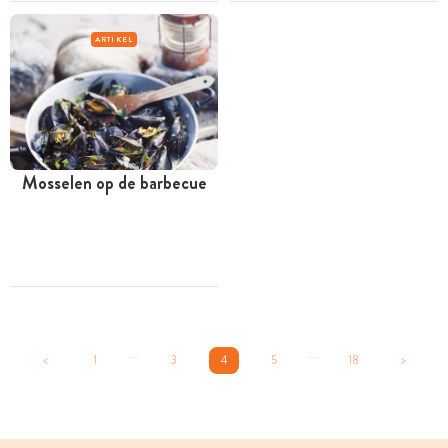
ARTIKEL
Mosselen op de barbecue
...
...
<
1
3
4
5
18
>