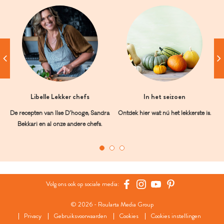
Libelle Lekker chefs
In het seizoen
De recepten van Ilse D’hooge, Sandra
Ontdek hier wat nú het lekkerste is.
Bekkari en al onze andere chefs.
Volg ons ook op sociale media:
© 2026 - Roularta Media Group
Privacy
Gebruiksvoorwaarden
Cookies
Cookies instellingen