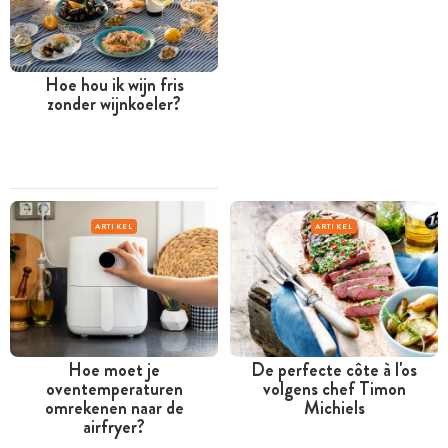
Hoe hou ik wijn fris
zonder wijnkoeler?
ARTIKEL
ARTIKEL
Hoe moet je
De perfecte côte à l'os
oventemperaturen
volgens chef Timon
omrekenen naar de
Michiels
airfryer?