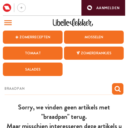
AANMELDEN
BEZOEK ONZE ANDERE WEBSITES
☀️ ZOMERRECEPTEN
MOSSELEN
RECEPTEN
TOMAAT
🍹 ZOMERDRANKJES
WEEKMENU
SALADES
CHAT MET MAIA
INSPIRATIE
MIJN BEWAARDE RECEPTEN
Sorry, we vinden geen artikels met
"braadpan" terug.
Maar misschien interesseren deze artikels u