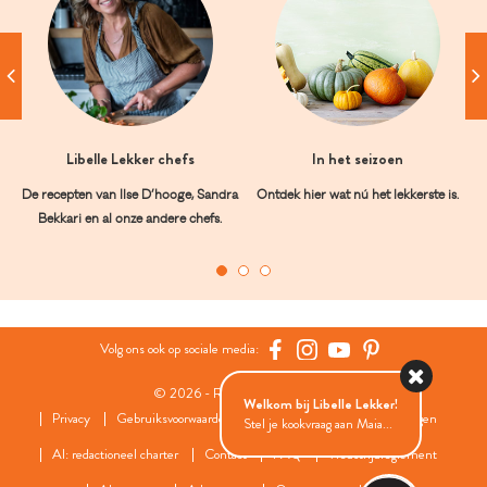
Libelle Lekker chefs
In het seizoen
De recepten van Ilse D’hooge, Sandra
Ontdek hier wat nú het lekkerste is.
Bekkari en al onze andere chefs.
Volg ons ook op sociale media:
© 2026 - Roularta Media Group
Welkom bij Libelle Lekker!
Privacy
Gebruiksvoorwaarden
Cookies
Cookies instellingen
Stel je kookvraag aan Maia...
AI: redactioneel charter
Contact
FAQ
Wedstrijdreglement