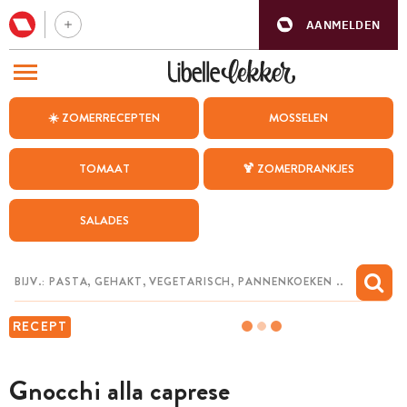
AANMELDEN
BEZOEK ONZE ANDERE WEBSITES
☀️ ZOMERRECEPTEN
MOSSELEN
RECEPTEN
TOMAAT
🍹 ZOMERDRANKJES
WEEKMENU
SALADES
CHAT MET MAIA
INSPIRATIE
MIJN BEWAARDE RECEPTEN
RECEPT
Gnocchi alla caprese