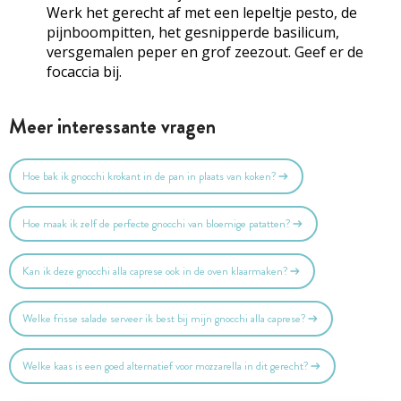
Werk het gerecht af met een lepeltje pesto, de
pijnboompitten, het gesnipperde basilicum,
versgemalen peper en grof zeezout. Geef er de
focaccia bij.
Meer interessante vragen
Hoe bak ik gnocchi krokant in de pan in plaats van koken?
Hoe maak ik zelf de perfecte gnocchi van bloemige patatten?
Kan ik deze gnocchi alla caprese ook in de oven klaarmaken?
Welke frisse salade serveer ik best bij mijn gnocchi alla caprese?
Welke kaas is een goed alternatief voor mozzarella in dit gerecht?