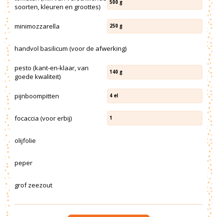
500
g
soorten, kleuren en groottes)
minimozzarella
250
g
handvol basilicum (voor de afwerking)
pesto (kant-en-klaar, van
140
g
goede kwaliteit)
pijnboompitten
4
el
focaccia (voor erbij)
1
olijfolie
peper
grof zeezout