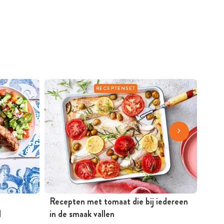
RECEPTENSET
Recepten met tomaat die bij iedereen
Rece
d
in de smaak vallen
gere