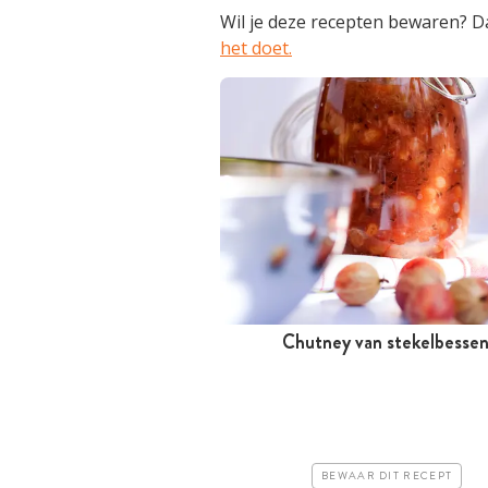
Wil je deze recepten bewaren? Da
het doet.
Chutney van stekelbesse
Meer dan 1 uur
Goedkoop
Erg makkelijk
BEWAAR DIT RECEPT