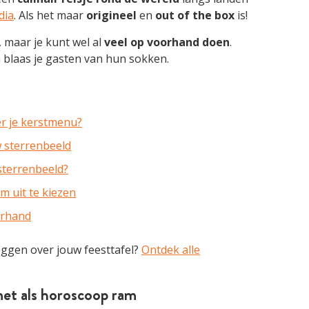
dia
. Als het maar
origineel
en
out of the box
is!
, maar je kunt wel al
veel op voorhand doen
.
n blaas je gasten van hun sokken.
er je kerstmenu?
w sterrenbeeld
 sterrenbeeld?
 uit te kiezen
orhand
ggen over jouw feesttafel?
Ontdek alle
et als horoscoop ram