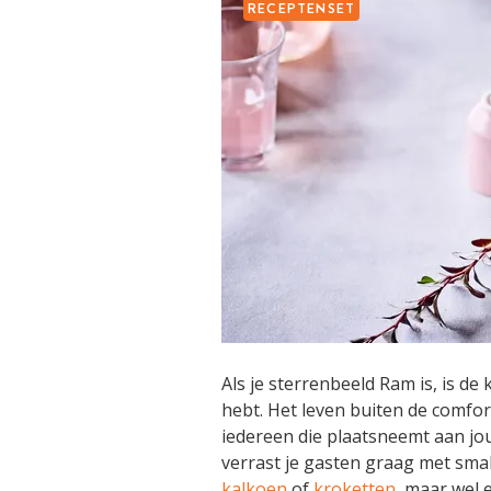
RECEPTENSET
Als je sterrenbeeld Ram is, is de
hebt. Het leven buiten de comfort
iedereen die plaatsneemt aan jou
verrast je gasten graag met sma
kalkoen
of
kroketten
, maar wel