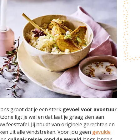
 kans groot dat je een sterk
gevoel voor avontuur
zone ligt je wel en dat laat je graag zien aan
w feesttafel. Jij houdt van originele gerechten en
ken uit alle windstreken. Voor jou geen
gevulde
 een
culinair reisje rond de wereld
langs landen