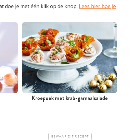
t doe je met één klik op de knop.
Lees hier hoe je
n
Kroepoek met krab-garnaalsalade
Minder dan 30 minuten
Iets duurder
Erg makkelijk
BEWAAR DIT RECEPT