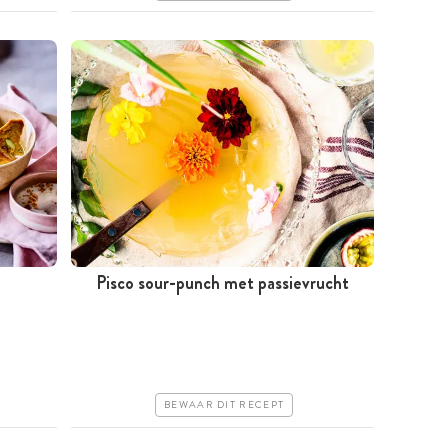
Pisco sour-punch met passievrucht
Minder dan 30 minuten
Iets duurder
Erg makkelijk
BEWAAR DIT RECEPT