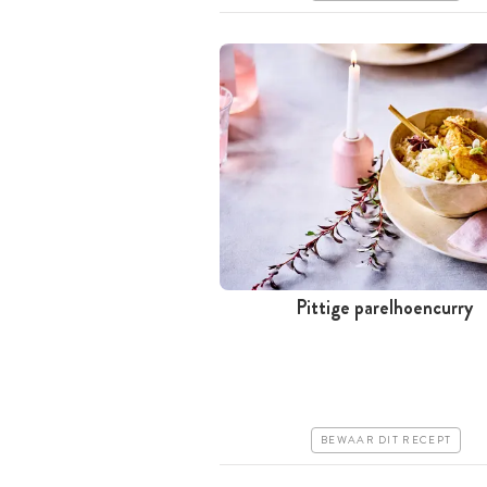
Pittige parelhoencurry
Tussen 30 minuten en 1 uur
Goedkoop
Erg makkelijk
BEWAAR DIT RECEPT