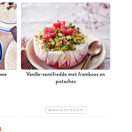
uwe
Vanille-semifreddo met framboos en
Meer dan 1 uur
pistaches
Goedkoop
Erg makkelijk
BEWAAR DIT RECEPT