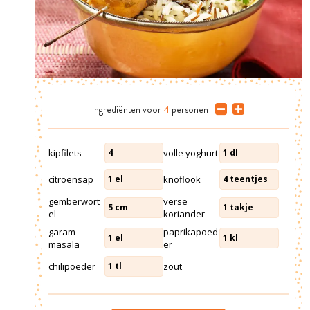
Ingrediënten
voor
4
personen
kipfilets
volle yoghurt
4
1
dl
citroensap
knoflook
1
el
4
teentjes
gemberwort
verse
5
cm
1
takje
el
koriander
garam
paprikapoed
1
el
1
kl
masala
er
chilipoeder
zout
1
tl