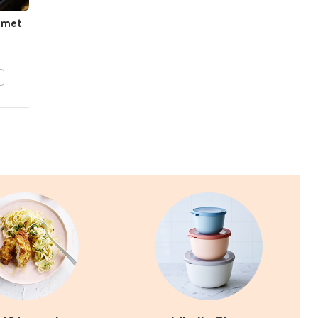
i met
Visstoofpotje met
kokosmelk
BEWAAR DIT RECEPT