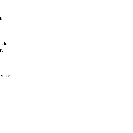
e.
erde
r,
er ze