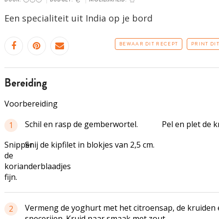
Een specialiteit uit India op je bord
BEWAAR DIT RECEPT
PRINT DI
bereiding
Voorbereiding
Schil en rasp de gemberwortel.
Pel en plet de k
1
Snipper
Snij de kipfilet in blokjes van 2,5 cm.
de
korianderblaadjes
fijn.
Vermeng de yoghurt met het citroensap, de kruiden 
2
specerijen. Kruid naar smaak met zout.