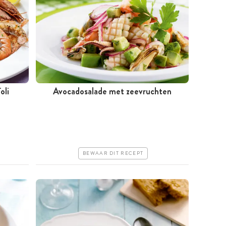
oli
Avocadosalade met zeevruchten
Tussen 30 minuten en 1 uur
Iets duurder
Erg makkelijk
BEWAAR DIT RECEPT