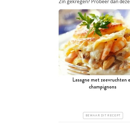
Zin gekregen? Probeer dan dez
Lasagne met zeevruchten 
Meer dan 1 uur
champignons
Iets duurder
Makkelijk
BEWAAR DIT RECEPT