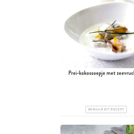
Prei-kokossoepje met zeevruc
Minder dan 30 minuten
Iets duurder
Makkelijk
BEWAAR DIT RECEPT