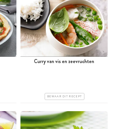
Curry van vis en zeevruchten
Tussen 30 minuten en 1 uur
Iets duurder
Makkelijk
BEWAAR DIT RECEPT