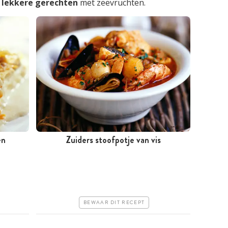
e
lekkere gerechten
met zeevruchten.
en
Zuiders stoofpotje van vis
Tussen 30 minuten en 1 uur
Iets duurder
Makkelijk
BEWAAR DIT RECEPT