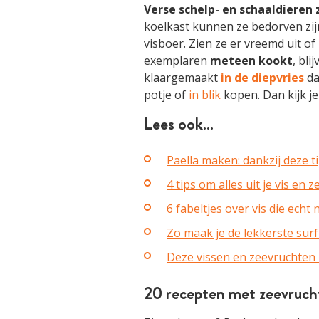
Verse schelp- en schaaldieren 
koelkast kunnen ze bedorven zij
visboer. Zien ze er vreemd uit of
exemplaren
meteen kookt
, bli
klaargemaakt
in de diepvries
da
potje of
in blik
kopen. Dan kijk j
Lees ook…
Paella maken: dankzij deze ti
4 tips om alles uit je vis en
6 fabeltjes over vis die echt 
Zo maak je de lekkerste sur
Deze vissen en zeevruchten 
20 recepten met zeevruch