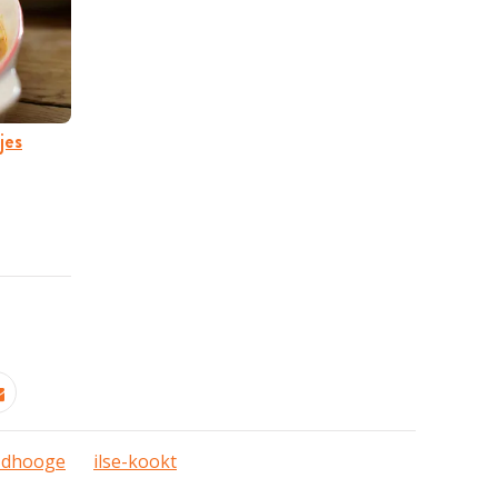
jes
e-dhooge
ilse-kookt