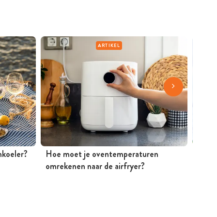
ARTIKEL
jnkoeler?
Hoe moet je oventemperaturen
Mosse
omrekenen naar de airfryer?
Peter