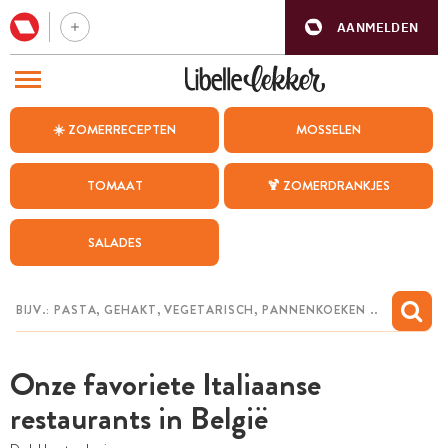
AANMELDEN
BEZOEK ONZE ANDERE WEBSITES
☀️ ZOMERRECEPTEN
MOSSELEN
RECEPTEN
TOMAAT
🍹 ZOMERDRANKJES
WEEKMENU
SALADES
CHAT MET MAIA
INSPIRATIE
MIJN BEWAARDE RECEPTEN
Onze favoriete Italiaanse
restaurants in België