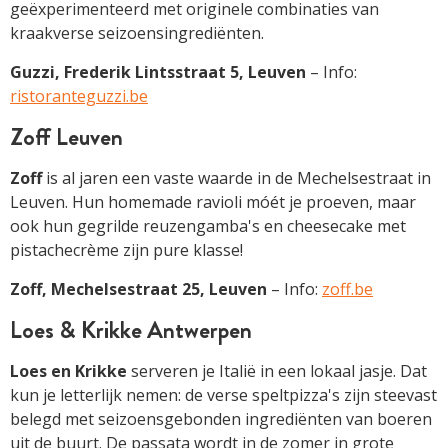
geëxperimenteerd met originele combinaties van
kraakverse seizoensingrediënten.
Guzzi, Frederik Lintsstraat 5, Leuven
– Info:
ristoranteguzzi.be
Zoff Leuven
Zoff
is al jaren een vaste waarde in de Mechelsestraat in
Leuven. Hun homemade ravioli móét je proeven, maar
ook hun gegrilde reuzengamba's en cheesecake met
pistachecrème zijn pure klasse!
Zoff, Mechelsestraat 25, Leuven
– Info:
zoff.be
Loes & Krikke Antwerpen
Loes en Krikke
serveren je Italië in een lokaal jasje. Dat
kun je letterlijk nemen: de verse speltpizza's zijn steevast
belegd met seizoensgebonden ingrediënten van boeren
uit de buurt. De passata wordt in de zomer in grote