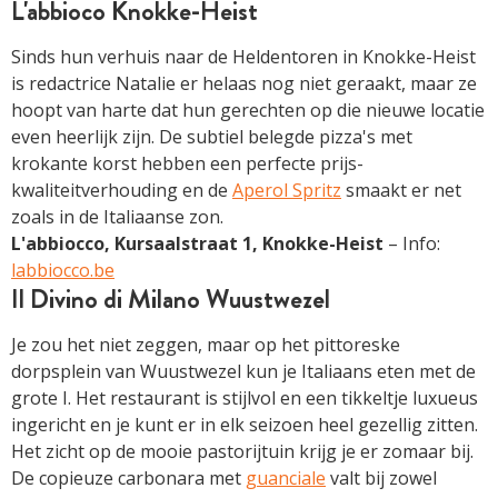
L'abbioco Knokke-Heist
Sinds hun verhuis naar de Heldentoren in Knokke-Heist
is redactrice Natalie er helaas nog niet geraakt, maar ze
hoopt van harte dat hun gerechten op die nieuwe locatie
even heerlijk zijn. De subtiel belegde pizza's met
krokante korst hebben een perfecte prijs-
kwaliteitverhouding en de
Aperol Spritz
smaakt er net
zoals in de Italiaanse zon.
L'abbiocco, Kursaalstraat 1, Knokke-Heist
– Info:
labbiocco.be
Il Divino di Milano Wuustwezel
Je zou het niet zeggen, maar op het pittoreske
dorpsplein van Wuustwezel kun je Italiaans eten met de
grote I. Het restaurant is stijlvol en een tikkeltje luxueus
ingericht en je kunt er in elk seizoen heel gezellig zitten.
Het zicht op de mooie pastorijtuin krijg je er zomaar bij.
De copieuze carbonara met
guanciale
valt bij zowel