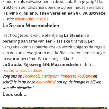
kinderen als volwassenen in de smaak. Ben je jarig? Dan
trakteren de Italiaanse obers je op een heuse serenade!
Il Divino di Milano, Theo Verellenlaan 87, Wuustwezel
– Info:
ildivinodimilano.be
La Strada Maasmechelen
Hét hoogtepunt van je etentje bij
La Strada
: de
bereiding aan tafel van een klassieke tiramisu. Een
versgebakken savoiarde-koekje wordt volgens de regels
van de kunst overgoten met koffielikeur en een luchtige
mascarponecrème. Waanzinnig lekker!
La Strada, Rijksweg 634, Maasmechelen
– Info:
restaurantlastrada.be
Volg ons op
Facebook
,
Instagram
,
Pinterest
,
YouTube
en
schrijf je in op onze
nieuwsbrief
om op de hoogte te blijven
van alle nieuwtjes!
Lees ook …