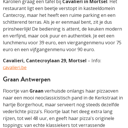
Karolien graag een tafel bij
Cavalieri in Mortsel
. Het
restaurant ligt een beetje verstopt in kasteeldomein
Cantecroy, maar het heeft een ruime parking en een
schitterend terras. Als je er eenmaal bent, zit je dus
prinsheerlijk! De bediening is attent, de keuken modern
en verfijnd, maar ook puur en authentiek. Je eet een
lunchmenu voor 39 euro, een viergangenmenu voor 75
euro en een vijfgangenmenu voor 90 euro.
Cavalieri, Cantecroylaan 29, Mortsel
– Info:
cavalieri.be
Graan Antwerpen
Floortje van
Graan
verhuisde onlangs haar pizzaoven
naar een mooi neoclassicistisch pand in de Kerkstraat in
hartje Borgerhout, maar serveert nog steeds dezelfde
veder­lichte pizza's. Floortje laat het deeg extra lang
rijzen, tot wel 48 uur, en geeft haar pizza's originele
toppings: van echte klassiekers tot verrassende