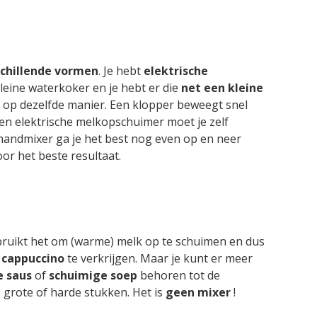
schillende vormen
. Je hebt
elektrische
kleine waterkoker en je hebt er die
net een kleine
 op dezelfde manier. Een klopper beweegt snel
een elektrische melkopschuimer moet je zelf
e handmixer ga je het best nog even op en neer
or het beste resultaat.
ebruikt het om (warme) melk op te schuimen en dus
 cappuccino
te verkrijgen. Maar je kunt er meer
e saus
of
schuimige soep
behoren tot de
 grote of harde stukken. Het is
geen mixer
!