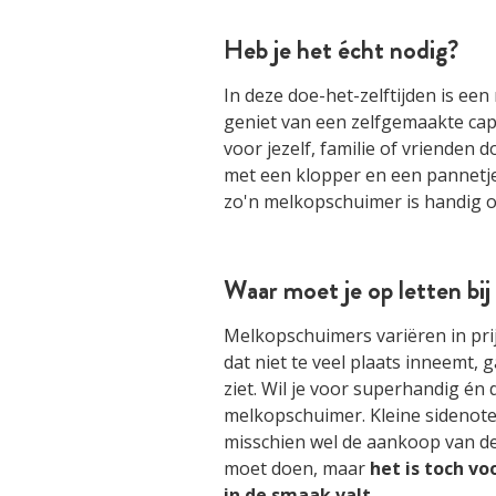
Heb je het écht nodig?
In deze doe-het-zelftijden is ee
geniet van een zelfgemaakte cappu
voor jezelf, familie of vrienden do
met een klopper en een pannetj
zo'n melkopschuimer is handig
Waar moet je op letten bi
Melkopschuimers variëren in prij
dat niet te veel plaats inneemt,
ziet. Wil je voor superhandig én
melkopschuimer. Kleine sidenote 
misschien wel de aankoop van de 
moet doen, maar
het is toch vo
in de smaak valt
.