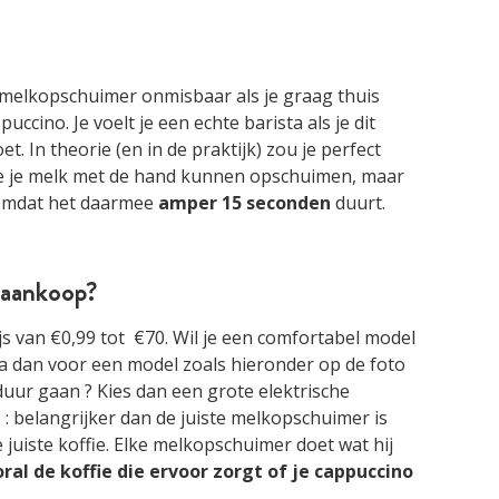
n melkopschuimer onmisbaar als je graag thuis
ccino. Je voelt je een echte barista als je dit
et. In theorie (en in de praktijk) zou je perfect
e je melk met de hand kunnen opschuimen, maar
 omdat het daarmee
amper 15 seconden
duurt.
j aankoop?
s van €0,99 tot €70. Wil je een comfortabel model
 ga dan voor een model zoals hieronder op de foto
 duur gaan ? Kies dan een grote elektrische
: belangrijker dan de juiste melkopschuimer is
juiste koffie. Elke melkopschuimer doet wat hij
oral de koffie die ervoor zorgt of je cappuccino