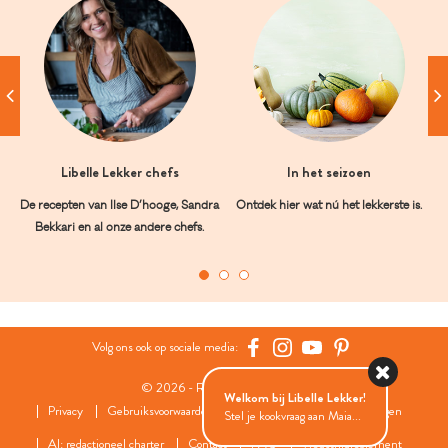
Libelle Lekker chefs
In het seizoen
De recepten van Ilse D’hooge, Sandra
Ontdek hier wat nú het lekkerste is.
Bekkari en al onze andere chefs.
Volg ons ook op sociale media:
© 2026 - Roularta Media Group
Welkom bij Libelle Lekker!
Privacy
Gebruiksvoorwaarden
Cookies
Cookies instellingen
Stel je kookvraag aan Maia...
AI: redactioneel charter
Contact
FAQ
Wedstrijdreglement