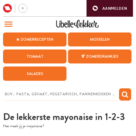
AANMELDEN
BEZOEK ONZE ANDERE WEBSITES
☀️ ZOMERRECEPTEN
MOSSELEN
RECEPTEN
TOMAAT
🍹 ZOMERDRANKJES
WEEKMENU
SALADES
CHAT MET MAIA
INSPIRATIE
MIJN BEWAARDE RECEPTEN
De lekkerste mayonaise in 1-2-3
Hoe maak jij je mayonaise?