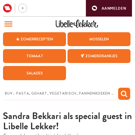
AANMELDEN
BEZOEK ONZE ANDERE WEBSITES
☀️ ZOMERRECEPTEN
MOSSELEN
RECEPTEN
TOMAAT
🍹 ZOMERDRANKJES
WEEKMENU
SALADES
CHAT MET MAIA
INSPIRATIE
MIJN BEWAARDE RECEPTEN
Sandra Bekkari als special guest in
Libelle Lekker!