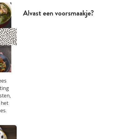
Alvast een voorsmaakje?
ees
ting
sten,
 het
es.