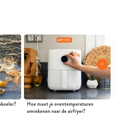
ARTIKEL
jnkoeler?
Hoe moet je oventemperaturen
Mosse
omrekenen naar de airfryer?
Peter