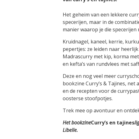
Het geheim van een lekkere curry 
specerijen, maar in de combinat
manier waarop je die specerijen
Kruidnagel, kaneel, kerrie, kur
pepertjes: ze leiden naar heerli
Madrascurry met kip, korma met 
en kefta’s van rundvlees met saf
Deze en nog veel meer curryschot
bookzine Curry’s & Tajines, net
en de recepten voor de currypast
oosterse stoofpotjes.
Trek mee op avontuur en ontdek
Het bookzine
Curry’s en tajines
li
Libelle.