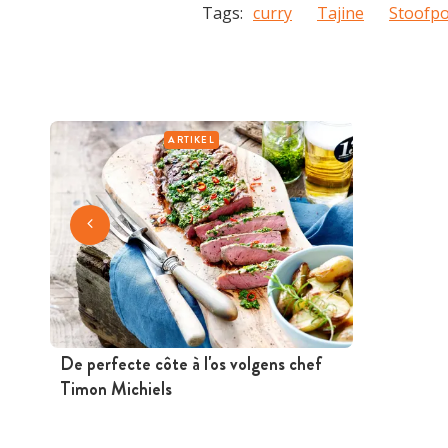
Tags:
curry
Tajine
Stoofpo
ARTIKEL
De perfecte côte à l'os volgens chef
Timon Michiels