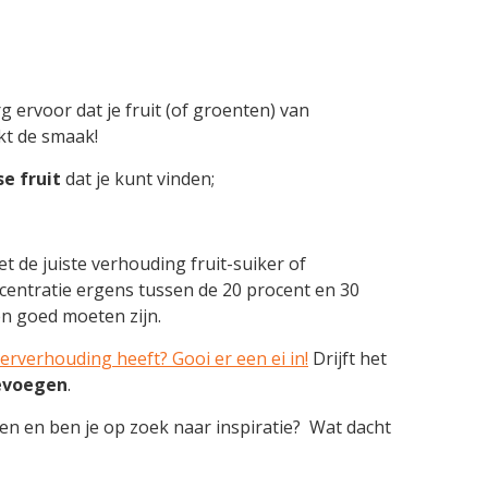
g ervoor dat je fruit (of groenten) van
akt de smaak!
se fruit
dat je kunt vinden;
t de juiste verhouding fruit-suiker of
centratie ergens tussen de 20 procent en 30
en goed moeten zijn.
kerverhouding heeft? Gooi er een ei in!
Drijft het
evoegen
.
en en ben je op zoek naar inspiratie? Wat dacht