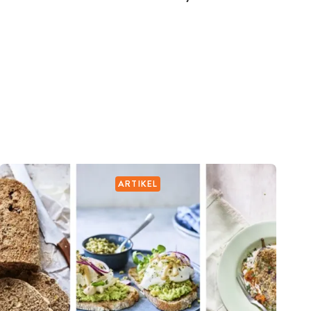
ARTIKEL