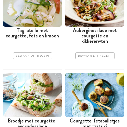
Tagliatelle met
Auberginesalade met
courgette, feta en limoen
courgette en
kikkererwten
BEWAAR DIT RECEPT
BEWAAR DIT RECEPT
Broodje met courgette-
Courgette-fetaballetjes
avocadosalade
met tzatziki