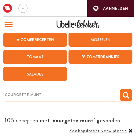
AANMELDEN
BEZOEK ONZE ANDERE WEBSITES
☀️ ZOMERRECEPTEN
MOSSELEN
RECEPTEN
TOMAAT
🍹 ZOMERDRANKJES
WEEKMENU
SALADES
CHAT MET MAIA
INSPIRATIE
MIJN BEWAARDE RECEPTEN
105 recepten met '
courgette munt
' gevonden
Zoekopdracht verwijderen