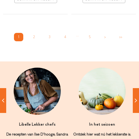
...
1
2
3
4
5
>
>>
Libelle Lekker chefs
In het seizoen
De recepten van Ilse D’hooge, Sandra
Ontdek hier wat nú het lekkerste is.