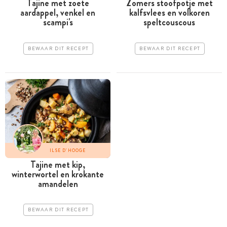
Tajine met zoete
Zomers stoofpotje met
aardappel, venkel en
kalfsvlees en volkoren
scampi's
speltcouscous
BEWAAR DIT RECEPT
BEWAAR DIT RECEPT
ILSE D'HOOGE
Tajine met kip,
winterwortel en krokante
amandelen
BEWAAR DIT RECEPT