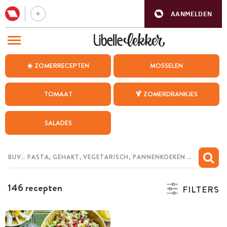
AANMELDEN
BEZOEK ONZE ANDERE WEBSITES
☀️ ZOMERRECEPTEN
MOSSELEN
RECEPTEN
TOMAAT
🍹 ZOMERDRANKJES
WEEKMENU
SALADES
CHAT MET MAIA
INSPIRATIE
MIJN BEWAARDE RECEPTEN
146 recepten
FILTERS