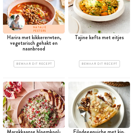
NATALIE
PEETERS
Harira met kikkererwten,
Tajine kefta met eitjes
vegetarisch gehakt en
naanbrood
BEWAAR DIT RECEPT
BEWAAR DIT RECEPT
Marokkaanse bloemkool-
Filodeegquiche met kip,