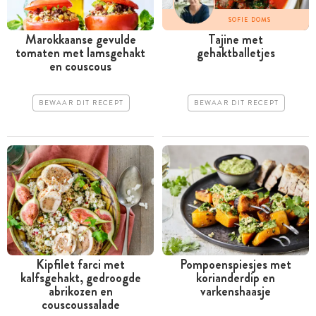
SOFIE DOMS
Marokkaanse gevulde
Tajine met
tomaten met lamsgehakt
gehaktballetjes
en couscous
BEWAAR DIT RECEPT
BEWAAR DIT RECEPT
Kipfilet farci met
Pompoenspiesjes met
kalfsgehakt, gedroogde
korianderdip en
abrikozen en
varkenshaasje
couscoussalade