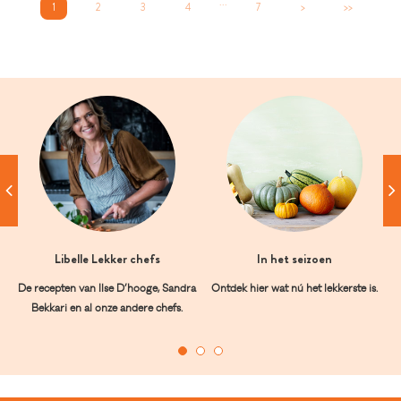
...
1
2
3
4
7
>
>>
Libelle Lekker chefs
In het seizoen
De recepten van Ilse D’hooge, Sandra
Ontdek hier wat nú het lekkerste is.
Bekkari en al onze andere chefs.