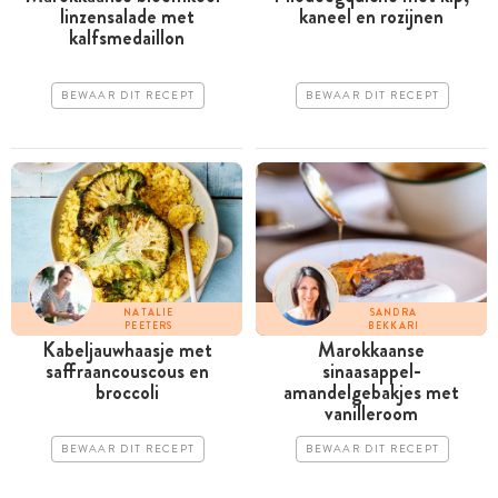
linzensalade met
kaneel en rozijnen
kalfsmedaillon
BEWAAR DIT RECEPT
BEWAAR DIT RECEPT
NATALIE
SANDRA
PEETERS
BEKKARI
Kabeljauwhaasje met
Marokkaanse
saffraancouscous en
sinaasappel-
broccoli
amandelgebakjes met
vanilleroom
BEWAAR DIT RECEPT
BEWAAR DIT RECEPT