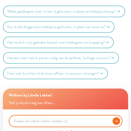
Welke goedkopere witte vis kan ik gebruiken in plaats van kabeljauwhaasje?
Kan ik ook diepgevroren kabeljauw gebruiken in plaats van verse vis?
Hoe houd ik mijn gekookte broccoli mooi heldergroen en knapperig?
Hoeveel water heb ik precies nodig voor de perfecte, luchtige couscous?
Door welk kruid kan ik de dure saffraan in couscous vervangen?
Welkom bij Libelle Lekker!
Stel je kookvraag aan Maia...