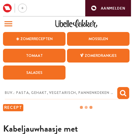
AANMELDEN
BEZOEK ONZE ANDERE WEBSITES
☀️ ZOMERRECEPTEN
MOSSELEN
RECEPTEN
TOMAAT
🍹 ZOMERDRANKJES
WEEKMENU
SALADES
CHAT MET MAIA
INSPIRATIE
MIJN BEWAARDE RECEPTEN
RECEPT
Kabeljauwhaasje met