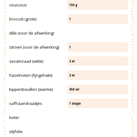
couscous
150
g
broccoli (grote)
1
dille (voor de afwerking)
citroen (voor de afwerking)
1
sesamzaad (witte)
2
el
hazelnoten (fijngehakt)
2
el
kippenbouillon (warme)
450
ml
saffraandraadjes
1
dopje
boter
olijfolie