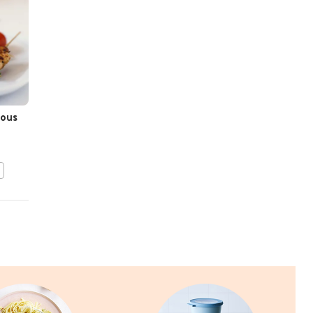
cous
Tajine van kip en groenten
BEWAAR DIT RECEPT