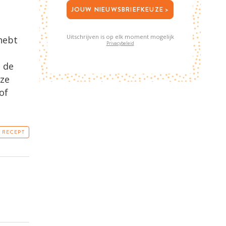
JOUW NIEUWSBRIEFKEUZE >
Uitschrijven is op elk moment mogelijk
 hebt
Privacybeleid
j de
 ze
of
T RECEPT