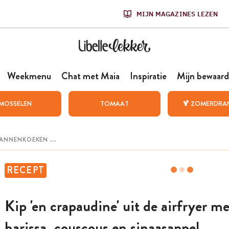
MIJN MAGAZINES LEZEN
Weekmenu
Chat met Maia
Inspiratie
Mijn bewaard
MOSSELEN
TOMAAT
🍹 ZOMERDRA
RECEPT
Kip 'en crapaudine' uit de airfryer me
harissa, couscous en sinaasappel