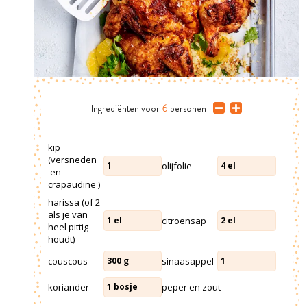
Ingrediënten
voor
6
personen
kip
(versneden
olijfolie
1
4
el
'en
crapaudine')
harissa (of 2
als je van
citroensap
1
el
2
el
heel pittig
houdt)
couscous
sinaasappel
300
g
1
koriander
peper en zout
1
bosje