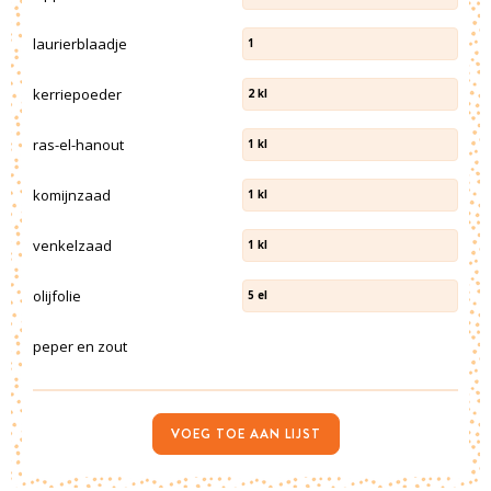
laurierblaadje
1
kerriepoeder
2
kl
ras-el-hanout
1
kl
komijnzaad
1
kl
venkelzaad
1
kl
olijfolie
5
el
peper en zout
VOEG TOE AAN LIJST