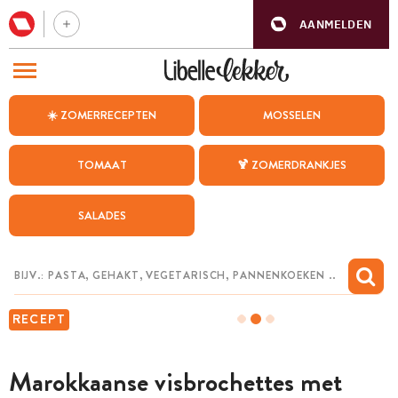
AANMELDEN
BEZOEK ONZE ANDERE WEBSITES
☀️ ZOMERRECEPTEN
MOSSELEN
RECEPTEN
TOMAAT
🍹 ZOMERDRANKJES
WEEKMENU
SALADES
CHAT MET MAIA
INSPIRATIE
MIJN BEWAARDE RECEPTEN
RECEPT
Marokkaanse visbrochettes met