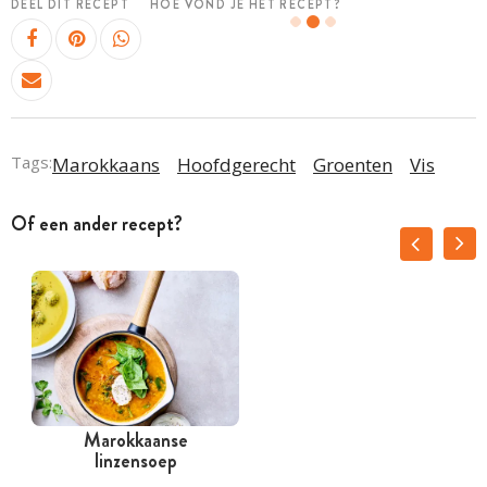
DEEL DIT RECEPT
HOE VOND JE HET RECEPT?
Tags:
Marokkaans
Hoofdgerecht
Groenten
Vis
Of een ander recept?
Marokkaanse
linzensoep