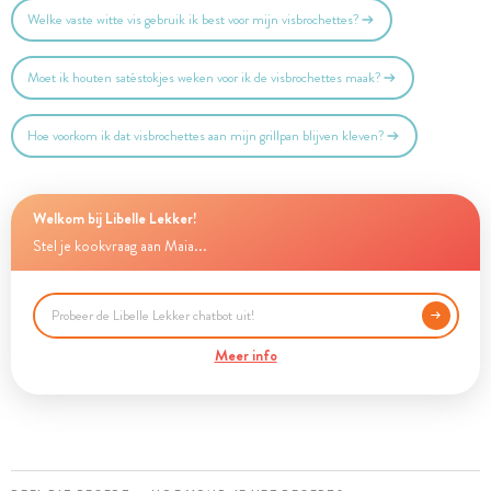
Welke vaste witte vis gebruik ik best voor mijn visbrochettes?
Moet ik houten satéstokjes weken voor ik de visbrochettes maak?
Hoe voorkom ik dat visbrochettes aan mijn grillpan blijven kleven?
Welkom bij Libelle Lekker!
Stel je kookvraag aan Maia...
Meer info