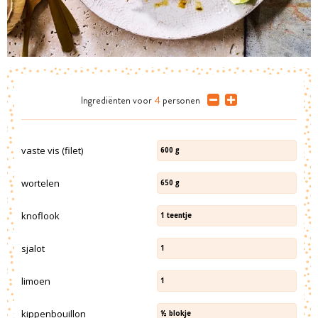
Ingrediënten
voor
4
personen
vaste vis (filet)
600
g
wortelen
650
g
knoflook
1
teentje
sjalot
1
limoen
1
kippenbouillon
½
blokje