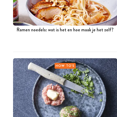
Ramen noedels: wat is het en hoe maak je het zelf?
HOW TO'S