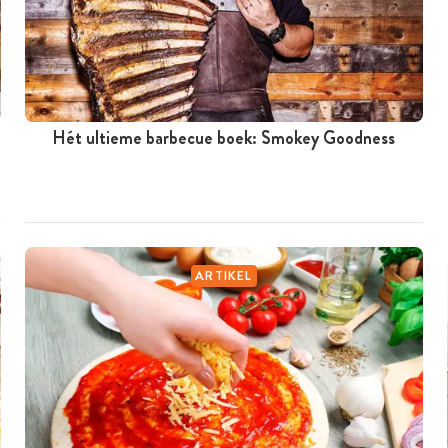
Hét ultieme barbecue boek: Smokey Goodness
ARTIKEL