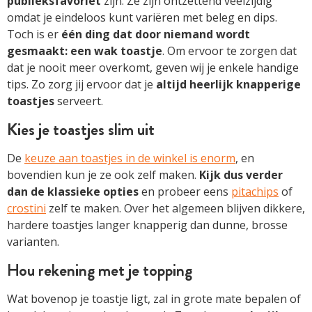
publieksfavoriet
zijn. Ze zijn ontzettend veelzijdig
omdat je eindeloos kunt variëren met beleg en dips.
Toch is er
één ding dat door niemand wordt
gesmaakt: een wak toastje
. Om ervoor te zorgen dat
dat je nooit meer overkomt, geven wij je enkele handige
tips. Zo zorg jij ervoor dat je
altijd heerlijk knapperige
toastjes
serveert.
Kies je toastjes slim uit
De
keuze aan toastjes in de winkel is enorm
, en
bovendien kun je ze ook zelf maken.
Kijk dus verder
dan de klassieke opties
en probeer eens
pitachips
of
crostini
zelf te maken. Over het algemeen blijven dikkere,
hardere toastjes langer knapperig dan dunne, brosse
varianten.
Hou rekening met je topping
Wat bovenop je toastje ligt, zal in grote mate bepalen of