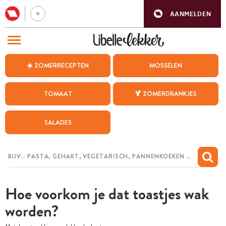
AANMELDEN
BEZOEK ONZE ANDERE WEBSITES
☀️ ZOMERRECEPTEN
MOSSELEN
RECEPTEN
TOMAAT
🍹 ZOMERDRANKJES
WEEKMENU
SALADES
CHAT MET MAIA
INSPIRATIE
MIJN BEWAARDE RECEPTEN
Hoe voorkom je dat toastjes wak
worden?