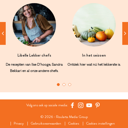
Libelle Lekker chefs
In het seizoen
De recepten van Ilse D’hooge, Sandra
Ontdek hier wat nú het lekkerste is.
Bekkari en al onze andere chefs.
Volg ons ook op sociale media:
© 2026 - Roularta Media Group
Privacy
Gebruiksvoorwaarden
Cookies
Cookies instellingen