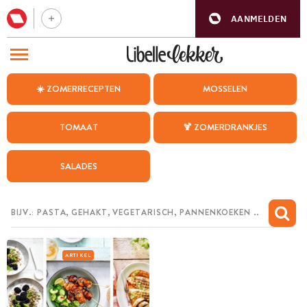
AANMELDEN
BEZOEK ONZE ANDERE WEBSITES
☀️ ZOMERRECEPTEN
MOSSELEN
RECEPTEN
TOMAAT
🍹 ZOMERDRANKJES
WEEKMENU
SALADES
CHAT MET MAIA
INSPIRATIE
MIJN BEWAARDE RECEPTEN
ARTIKEL