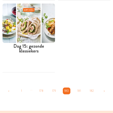
ARTIKEL
Dag 15: gezonde
klassiekers
...
<
1
178
179
180
181
182
>