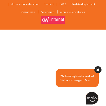
AI: redactioneel charter
Contact
FAQ
Wedstrijdreglement
Abonneren
Adverteren
Onze zusterwebsites
Welkom bij Libelle Lekker!
Stel je kookvraag aan Maia...