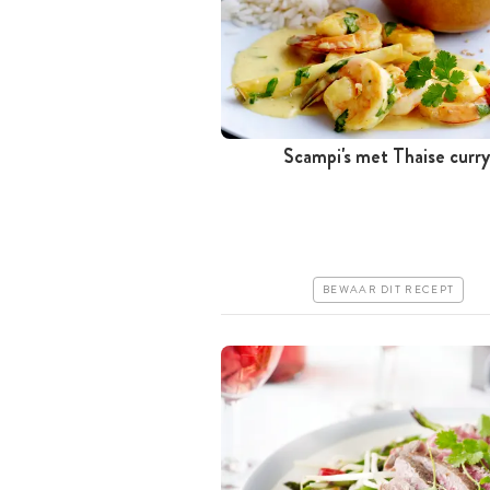
Scampi's met Thaise curry
Tussen 30 minuten en 1 uur
Iets duurder
Makkelijk
BEWAAR DIT RECEPT