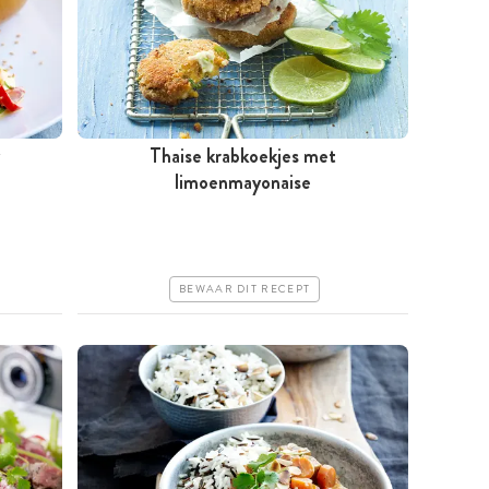
Thaise krabkoekjes met
Minder dan 30 minuten
limoenmayonaise
Iets duurder
Makkelijk
BEWAAR DIT RECEPT