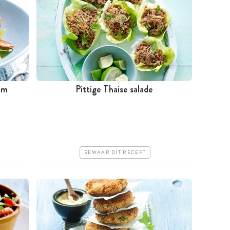
alm
Pittige Thaise salade
Minder dan 30 minuten
Iets duurder
Makkelijk
BEWAAR DIT RECEPT