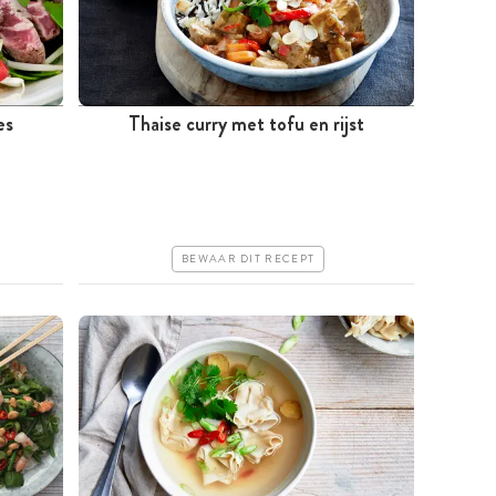
es
Thaise curry met tofu en rijst
Tussen 30 minuten en 1 uur
Iets duurder
Makkelijk
BEWAAR DIT RECEPT