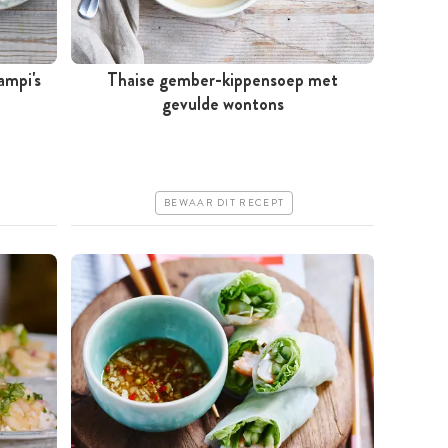
ampi's
Thaise gember-kippensoep met
Minder dan 30 minuten
gevulde wontons
Iets duurder
Makkelijk
BEWAAR DIT RECEPT