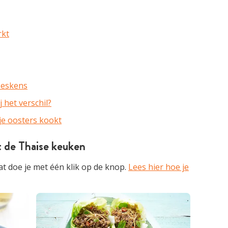
rkt
Meskens
j het verschil?
je oosters kookt
t de Thaise keuken
t doe je met één klik op de knop.
Lees hier hoe je