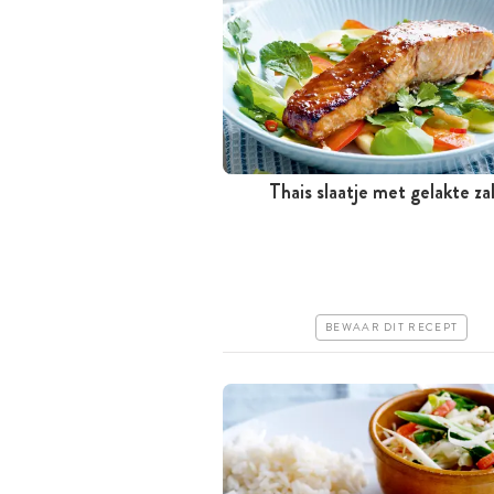
Thais slaatje met gelakte z
Minder dan 30 minuten
Goedkoop
Makkelijk
BEWAAR DIT RECEPT