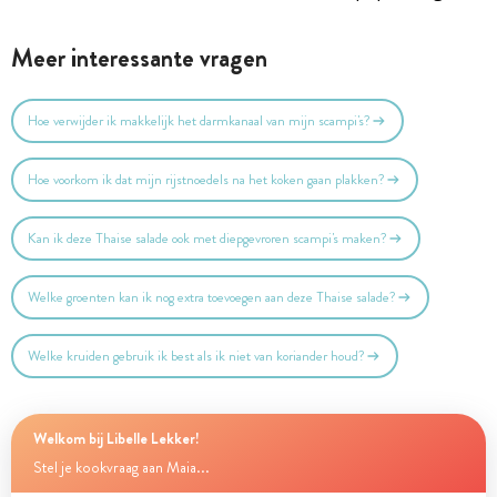
Meer interessante vragen
Hoe verwijder ik makkelijk het darmkanaal van mijn scampi's?
Hoe voorkom ik dat mijn rijstnoedels na het koken gaan plakken?
Kan ik deze Thaise salade ook met diepgevroren scampi's maken?
Welke groenten kan ik nog extra toevoegen aan deze Thaise salade?
Welke kruiden gebruik ik best als ik niet van koriander houd?
Welkom bij Libelle Lekker!
Stel je kookvraag aan Maia...