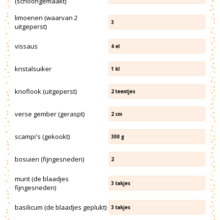
(schoongemaakt)
limoenen (waarvan 2
3
uitgeperst)
vissaus
4
el
kristalsuiker
1
kl
knoflook (uitgeperst)
2
teentjes
verse gember (geraspt)
2
cm
scampi's (gekookt)
300
g
bosuien (fijngesneden)
2
munt (de blaadjes
3
takjes
fijngesneden)
basilicum (de blaadjes geplukt)
3
takjes