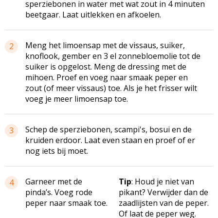
sperziebonen in water met wat zout in 4 minuten
beetgaar. Laat uitlekken en afkoelen.
Meng het limoensap met de vissaus, suiker,
2
knoflook, gember en 3 el zonnebloemolie tot de
suiker is opgelost. Meng de dressing met de
mihoen. Proef en voeg naar smaak peper en
zout (of meer vissaus) toe. Als je het frisser wilt
voeg je meer limoensap toe.
Schep de sperziebonen, scampi's, bosui en de
3
kruiden erdoor. Laat even staan en proef of er
nog iets bij moet.
Garneer met de
Tip
: Houd je niet van
4
pinda’s. Voeg rode
pikant? Verwijder dan de
peper naar smaak toe.
zaadlijsten van de peper.
Of laat de peper weg.