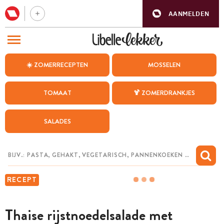
AANMELDEN
BEZOEK ONZE ANDERE WEBSITES
☀️ ZOMERRECEPTEN
MOSSELEN
RECEPTEN
TOMAAT
🍹 ZOMERDRANKJES
WEEKMENU
SALADES
CHAT MET MAIA
INSPIRATIE
MIJN BEWAARDE RECEPTEN
RECEPT
Thaise rijstnoedelsalade met