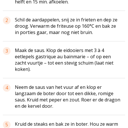
helft en 15 min. afkoelen.
Schil de aardappelen, snij ze in frieten en dep ze
2
droog. Verwarm de friteuse op 160°C en bak ze
in porties gaar, maar nog niet bruin.
Maak de saus. Klop de
eidooiers
met 3 à 4
3
eetlepels
gastrique
au
bainmarie
– of op een
zacht vuurtje – tot een stevig schuim (laat niet
koken).
Neem de saus van het vuur af en klop er
4
langzaam de boter door tot een dikke, romige
saus. Kruid met peper en zout. Roer er de dragon
en de kervel door.
Kruid de steaks en bak ze in boter. Hou ze warm
5