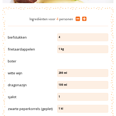
Ingrediënten
voor
4
personen
biefstukken
4
frietaardappelen
1
kg
boter
witte wijn
200
ml
dragonazijn
100
ml
sjalot
1
zwarte peperkorrels (geplet)
1
kl