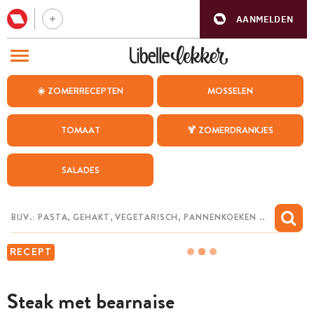
AANMELDEN
BEZOEK ONZE ANDERE WEBSITES
☀️ ZOMERRECEPTEN
MOSSELEN
RECEPTEN
TOMAAT
🍹 ZOMERDRANKJES
WEEKMENU
SALADES
CHAT MET MAIA
INSPIRATIE
MIJN BEWAARDE RECEPTEN
RECEPT
Steak met bearnaise