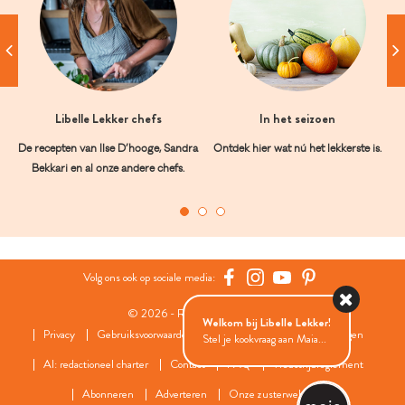
Libelle Lekker chefs
In het seizoen
De recepten van Ilse D’hooge, Sandra
Ontdek hier wat nú het lekkerste is.
Bekkari en al onze andere chefs.
Volg ons ook op sociale media:
© 2026 - Roularta Media Group
Welkom bij Libelle Lekker!
Privacy
Gebruiksvoorwaarden
Cookies
Cookies instellingen
Stel je kookvraag aan Maia...
AI: redactioneel charter
Contact
FAQ
Wedstrijdreglement
Abonneren
Adverteren
Onze zusterwebsites