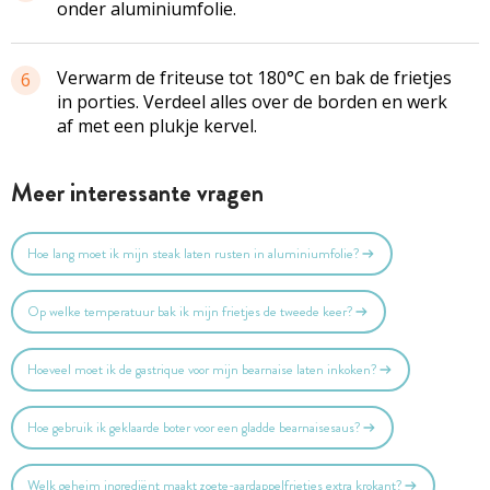
onder aluminiumfolie.
Verwarm de friteuse tot 180°C en bak de frietjes
6
in porties. Verdeel alles over de borden en werk
af met een plukje kervel.
Meer interessante vragen
Hoe lang moet ik mijn steak laten rusten in aluminiumfolie?
Op welke temperatuur bak ik mijn frietjes de tweede keer?
Hoeveel moet ik de gastrique voor mijn bearnaise laten inkoken?
Hoe gebruik ik geklaarde boter voor een gladde bearnaisesaus?
Welk geheim ingrediënt maakt zoete-aardappelfrietjes extra krokant?