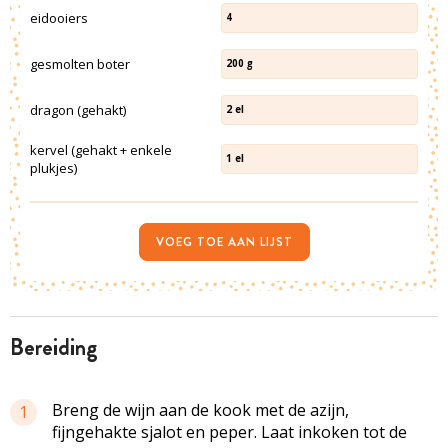
eidooiers
4
gesmolten boter
200
g
dragon (gehakt)
2
el
kervel (gehakt + enkele
1
el
plukjes)
VOEG TOE AAN LIJST
bereiding
Breng de wijn aan de kook met de azijn,
1
fijngehakte sjalot en peper. Laat inkoken tot de