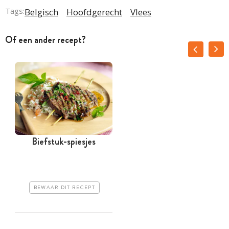
Tags:
Belgisch
Hoofdgerecht
Vlees
Of een ander recept?
Biefstuk-spiesjes
K
BEWAAR DIT RECEPT