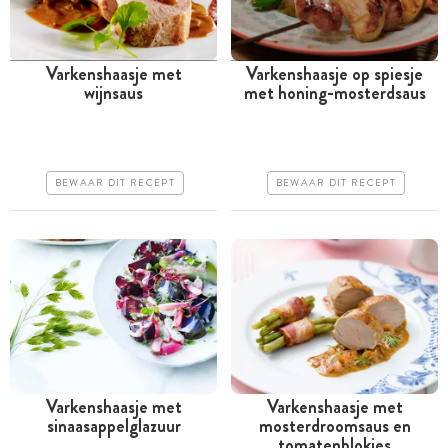
Varkenshaasje met
Varkenshaasje op spiesje
wijnsaus
met honing-mosterdsaus
Tussen 30 minuten en 1
Tussen 30 minuten en 1
uur
uur
Goedkoop
Goedkoop
BEWAAR DIT RECEPT
BEWAAR DIT RECEPT
Makkelijk
Erg makkelijk
Varkenshaasje met
Varkenshaasje met
sinaasappelglazuur
mosterdroomsaus en
Minder dan 30 minuten
Minder dan 30 minuten
tomatenblokjes