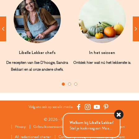
Libelle Lekker chefs
In het seizoen
De recepten van Ilse D’hooge, Sandra
Ontdek hier wat nú het lekkerste is.
Bekkari en al onze andere chefs.
Volg ons ook op sociale media:
© 2026 - Roularta Media Group
Welkom bij Libelle Lekker!
Privacy
Gebruiksvoorwaarden
Cookies
Cookies instellingen
Stel je kookvraag aan Maia...
AI: redactioneel charter
Contact
FAQ
Wedstrijdreglement