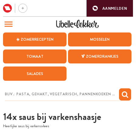
AANMELDEN
BEZOEK ONZE ANDERE WEBSITES
☀️ ZOMERRECEPTEN
MOSSELEN
RECEPTEN
TOMAAT
🍹 ZOMERDRANKJES
WEEKMENU
SALADES
CHAT MET MAIA
INSPIRATIE
MIJN BEWAARDE RECEPTEN
14x saus bij varkenshaasje
Heerlijke saus bij varkensvlees