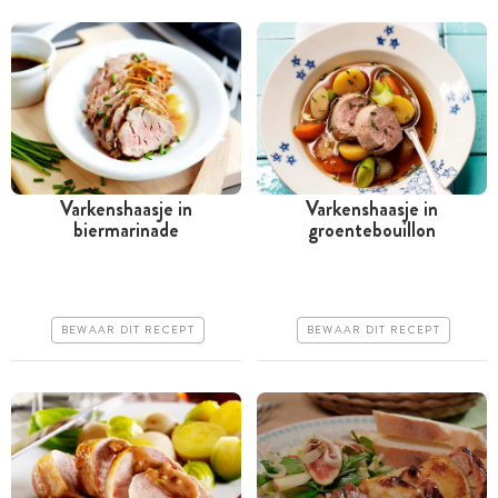
Varkenshaasje in
Varkenshaasje in
biermarinade
groentebouillon
Meer dan 1 uur
Tussen 30 minuten en 1
uur
Iets duurder
Goedkoop
Makkelijk
BEWAAR DIT RECEPT
BEWAAR DIT RECEPT
Makkelijk