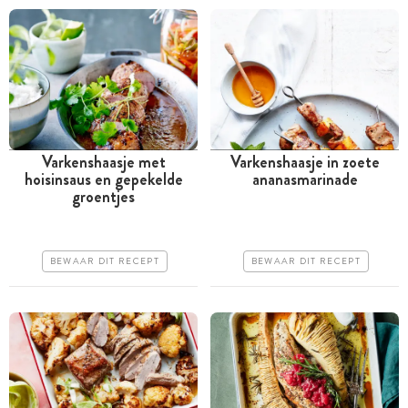
Varkenshaasje met
Varkenshaasje in zoete
hoisinsaus en gepekelde
ananasmarinade
Meer dan 1 uur
Meer dan 1 uur
groentjes
Iets duurder
Goedkoop
Makkelijk
Erg makkelijk
BEWAAR DIT RECEPT
BEWAAR DIT RECEPT