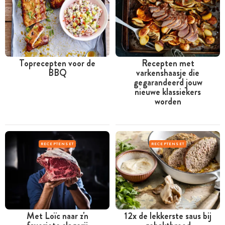
Toprecepten voor de
Recepten met
BBQ
varkenshaasje die
gegarandeerd jouw
nieuwe klassiekers
worden
RECEPTENSET
RECEPTENSET
Met Loïc naar z'n
12x de lekkerste saus bij