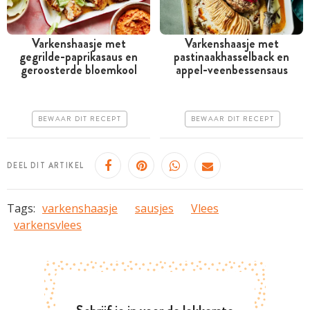
Varkenshaasje met
Varkenshaasje met
gegrilde-paprikasaus en
pastinaakhasselback en
Tussen 30 minuten en 1
Meer dan 1 uur
geroosterde bloemkool
appel-veenbessensaus
uur
Duur
Goedkoop
Makkelijk
BEWAAR DIT RECEPT
BEWAAR DIT RECEPT
Erg makkelijk
DEEL DIT ARTIKEL
Tags:
varkenshaasje
sausjes
Vlees
varkensvlees