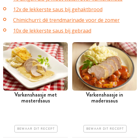
12x de lekkerste saus bij gehaktbrood
Chimichurri: dé trendmarinade voor de zomer
10x de lekkerste saus bij gebraad
Varkenshaasje met
Varkenshaasje in
mosterdsaus
maderasaus
Tussen 30 minuten en 1
Tussen 30 minuten en 1
uur
uur
Iets duurder
Goedkoop
BEWAAR DIT RECEPT
BEWAAR DIT RECEPT
Makkelijk
Erg makkelijk