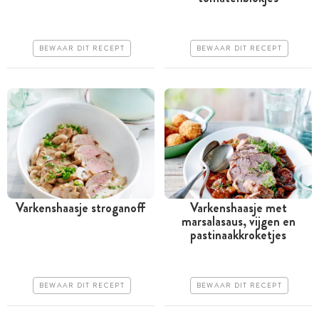
Goedkoop
Iets duurder
Makkelijk
Erg makkelijk
BEWAAR DIT RECEPT
BEWAAR DIT RECEPT
Varkenshaasje stroganoff
Varkenshaasje met
marsalasaus, vijgen en
Tussen 30 minuten en 1
Meer dan 1 uur
pastinaakkroketjes
uur
Iets duurder
Iets duurder
Iets moeilijker
BEWAAR DIT RECEPT
BEWAAR DIT RECEPT
Makkelijk