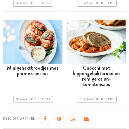
BEWAAR DIT RECEPT
BEWAAR DIT RECEPT
Erg makkelijk
Erg makkelijk
Minigehaktbroodjes met
Gnocchi met
parmezaansaus
kippengehaktbrood en
Meer dan 1 uur
Meer dan 1 uur
romige cajun-
tomatensaus
Goedkoop
Goedkoop
Erg makkelijk
Erg makkelijk
BEWAAR DIT RECEPT
BEWAAR DIT RECEPT
DEEL DIT ARTIKEL