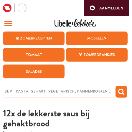
AANMELDEN
BEZOEK ONZE ANDERE WEBSITES
☀️ ZOMERRECEPTEN
MOSSELEN
RECEPTEN
TOMAAT
🍹 ZOMERDRANKJES
WEEKMENU
SALADES
CHAT MET MAIA
INSPIRATIE
MIJN BEWAARDE RECEPTEN
12x de lekkerste saus bij
gehaktbrood