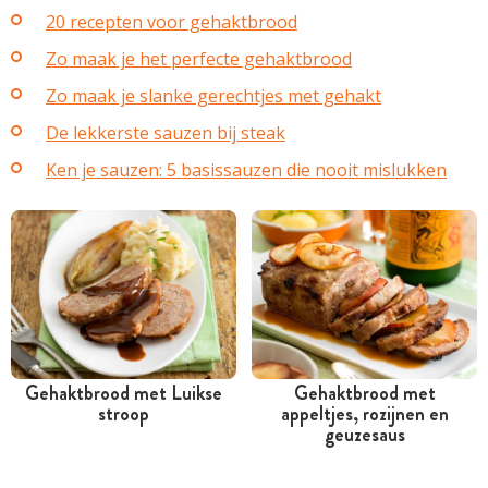
20 recepten voor gehaktbrood
Zo maak je het perfecte gehaktbrood
Zo maak je slanke gerechtjes met gehakt
De lekkerste sauzen bij steak
Ken je sauzen: 5 basissauzen die nooit mislukken
Gehaktbrood met Luikse
Gehaktbrood met
stroop
appeltjes, rozijnen en
Tussen 30 minuten en 1
Tussen 30 minuten en 1
geuzesaus
uur
uur