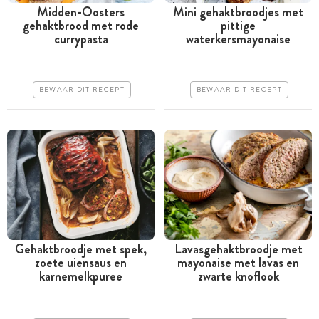
Midden-Oosters
Mini gehaktbroodjes met
gehaktbrood met rode
pittige
Tussen 30 minuten en 1
Tussen 30 minuten en 1
currypasta
waterkersmayonaise
uur
uur
Goedkoop
Goedkoop
BEWAAR DIT RECEPT
BEWAAR DIT RECEPT
Erg makkelijk
Erg makkelijk
Gehaktbroodje met spek,
Lavasgehaktbroodje met
zoete uiensaus en
mayonaise met lavas en
Tussen 30 minuten en 1
Tussen 30 minuten en 1
karnemelkpuree
zwarte knoflook
uur
uur
Goedkoop
Goedkoop