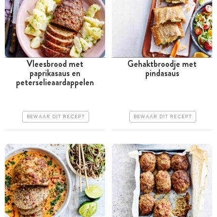
Vleesbrood met
Gehaktbroodje met
paprikasaus en
pindasaus
Meer dan 1 uur
Meer dan 1 uur
peterselieaardappelen
Goedkoop
Goedkoop
Erg makkelijk
Erg makkelijk
BEWAAR DIT RECEPT
BEWAAR DIT RECEPT