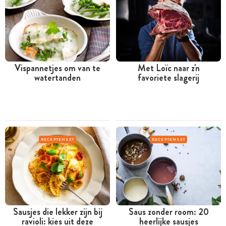
Vispannetjes om van te
Met Loïc naar z'n
watertanden
favoriete slagerij
RECEPTENSET
RECEPTENSET
Sausjes die lekker zijn bij
Saus zonder room: 20
ravioli: kies uit deze
heerlijke sausjes