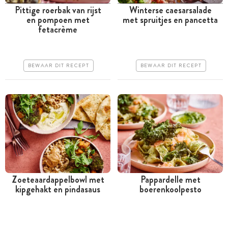
Pittige roerbak van rijst
Winterse caesarsalade
en pompoen met
met spruitjes en pancetta
Minder dan 30 minuten
Minder dan 30 minuten
fetacrème
Goedkoop
Goedkoop
Erg makkelijk
Erg makkelijk
BEWAAR DIT RECEPT
BEWAAR DIT RECEPT
Zoeteaardappelbowl met
Pappardelle met
kipgehakt en pindasaus
boerenkoolpesto
Tussen 30 minuten en 1
Minder dan 30 minuten
uur
Goedkoop
Goedkoop