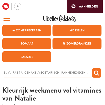
AANMELDEN
BEZOEK ONZE ANDERE WEBSITES
☀️ ZOMERRECEPTEN
MOSSELEN
RECEPTEN
TOMAAT
🍹 ZOMERDRANKJES
WEEKMENU
SALADES
CHAT MET MAIA
INSPIRATIE
MIJN BEWAARDE RECEPTEN
Kleurrijk weekmenu vol vitamines
van Natalie