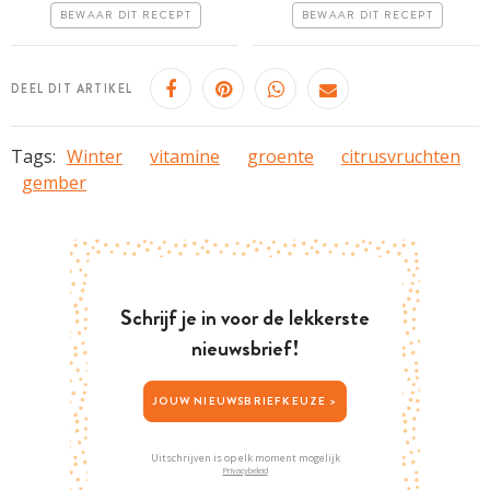
Erg makkelijk
BEWAAR DIT RECEPT
BEWAAR DIT RECEPT
Erg makkelijk
DEEL DIT ARTIKEL
Tags:
Winter
vitamine
groente
citrusvruchten
gember
Schrijf je in voor de lekkerste
nieuwsbrief!
JOUW NIEUWSBRIEFKEUZE >
Uitschrijven is op elk moment mogelijk
Privacybeleid