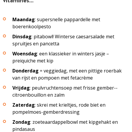
Maandag
: supersnelle pappardelle met
boerenkoolpesto
Dinsdag
: pitabowl! Winterse caesarsalade met
spruitjes en pancetta
Woensdag
: een klassieker in winters jasje –
preiquiche met kip
Donderdag
= veggiedag, met een pittige roerbak
van rijst en pompoen met fetacrème
Vrijdag
: peulvruchtensoep met frisse gember-­
citroenbouillon en zalm
Zaterdag
: skrei met krieltjes, rode biet en
pompelmoes-gemberdressing
Zondag
: zoeteaardappelbowl met kipgehakt en
pindasaus