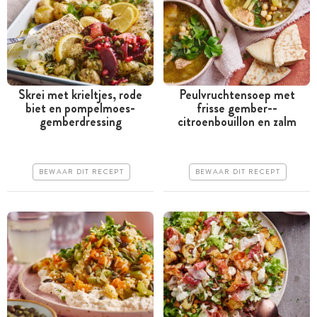
Skrei met krieltjes, rode
Peulvruchtensoep met
biet en pompelmoes-
frisse gember-­
Tussen 30 minuten en 1
Tussen 30 minuten en 1
gemberdressing
citroenbouillon en zalm
uur
uur
Goedkoop
Goedkoop
BEWAAR DIT RECEPT
BEWAAR DIT RECEPT
Erg makkelijk
Erg makkelijk