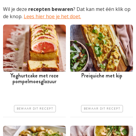
Wil je deze
recepten bewaren
? Dat kan met één klik op
de knop.
Lees hier hoe je het doet.
Yoghurtcake met roze
Preiquiche met kip
pompelmoesglazuur
Tussen 30 minuten en 1
Tussen 30 minuten en 1
uur
uur
Goedkoop
Goedkoop
BEWAAR DIT RECEPT
BEWAAR DIT RECEPT
Erg makkelijk
Erg makkelijk