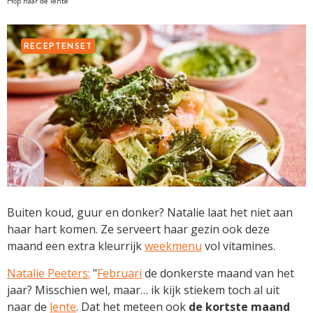
Hop naar de lente
RECEPTENSET
Buiten koud, guur en donker? Natalie laat het niet aan
haar hart komen. Ze serveert haar gezin ook deze
maand een extra kleurrijk
weekmenu
vol vitamines.
Natalie Peeters:
"
Februari
de donkerste maand van het
jaar? Misschien wel, maar… ik kijk stiekem toch al uit
naar de
lente
. Dat het meteen ook
de kortste maand