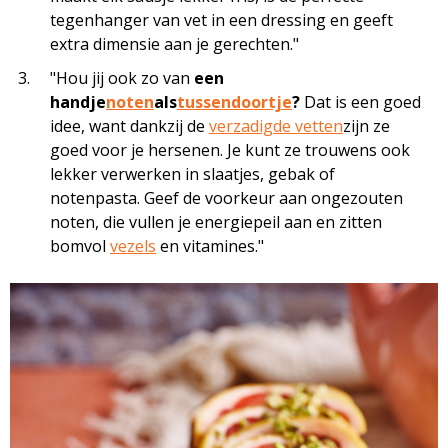
tegenhanger van vet in een dressing en geeft
extra dimensie aan je gerechten."
"Hou jij ook zo van
een
handje
noten
als
tussendoortje
?
Dat is een goed
idee, want dankzij de
verzadigde vetten
zijn ze
goed voor je hersenen. Je kunt ze trouwens ook
lekker verwerken in slaatjes, gebak of
notenpasta. Geef de voorkeur aan ongezouten
noten, die vullen je energiepeil aan en zitten
bomvol
vezels
en vitamines."