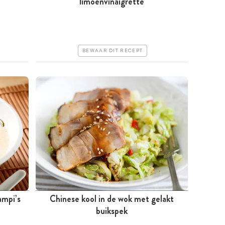
limoenvinaigrette
Goedkoop
Makkelijk
BEWAAR DIT RECEPT
ampi’s
Chinese kool in de wok met gelakt
Tussen 30 minuten en 1 uur
buikspek