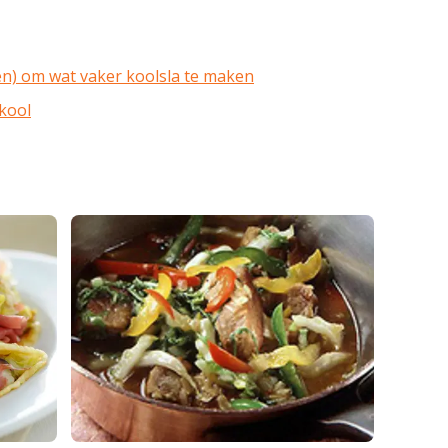
en) om wat vaker koolsla te maken
kool