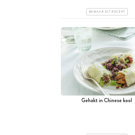
Iets moeilijker
BEWAAR DIT RECEPT
Gehakt in Chinese kool
Minder dan 30 minuten
Goedkoop
Makkelijk