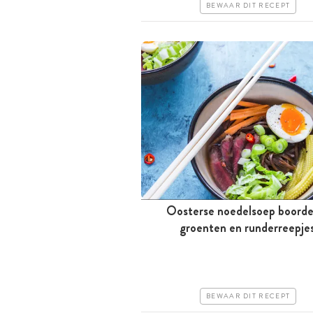
BEWAAR DIT RECEPT
Oosterse noedelsoep boorde
Tussen 30 minuten en 1 uur
groenten en runderreepje
Goedkoop
Erg makkelijk
BEWAAR DIT RECEPT