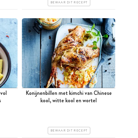
BEWAAR DIT RECEPT
vol
Konijnenbillen met kimchi van Chinese
s
Tussen 30 minuten en 1 uur
kool, witte kool en wortel
Iets duurder
Makkelijk
BEWAAR DIT RECEPT