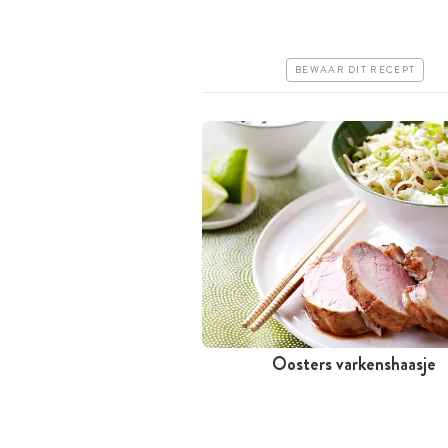
Iets duurder
Makkelijk
BEWAAR DIT RECEPT
Oosters varkenshaasje
Meer dan 1 uur
Duur