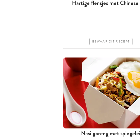
Hartige flensjes met Chinese 
Tussen 30 minuten en 1 uur
Goedkoop
Erg makkelijk
BEWAAR DIT RECEPT
Nasi goreng met spiegele
Tussen 30 minuten en 1 uur