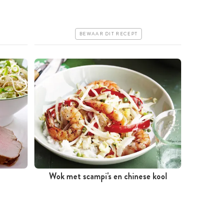
Iets duurder
Makkelijk
BEWAAR DIT RECEPT
Wok met scampi's en chinese kool
Minder dan 30 minuten
Goedkoop