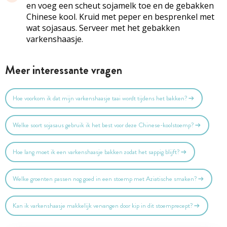
en voeg een scheut sojamelk toe en de gebakken
Chinese kool. Kruid met peper en besprenkel met
wat sojasaus. Serveer met het gebakken
varkenshaasje.
Meer interessante vragen
Hoe voorkom ik dat mijn varkenshaasje taai wordt tijdens het bakken?
Welke soort sojasaus gebruik ik het best voor deze Chinese-koolstoemp?
Hoe lang moet ik een varkenshaasje bakken zodat het sappig blijft?
Welke groenten passen nog goed in een stoemp met Aziatische smaken?
Kan ik varkenshaasje makkelijk vervangen door kip in dit stoemprecept?