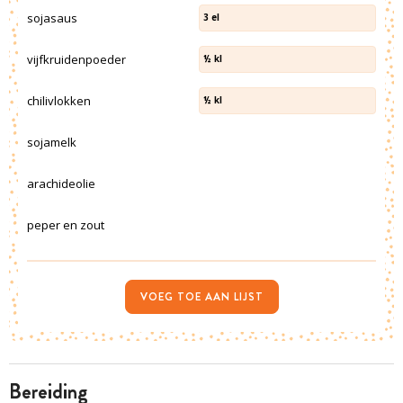
sojasaus
3
el
vijfkruidenpoeder
½
kl
chilivlokken
½
kl
sojamelk
arachideolie
peper en zout
VOEG TOE AAN LIJST
bereiding