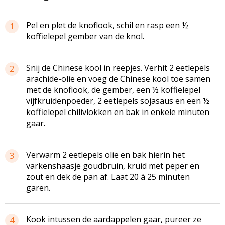
Pel en plet de knoflook, schil en rasp een ½
1
koffielepel gember van de knol.
Snij de Chinese kool in reepjes. Verhit 2 eetlepels
2
arachide-olie en voeg de Chinese kool toe samen
met de knoflook, de gember, een ½ koffielepel
vijfkruidenpoeder, 2 eetlepels sojasaus en een ½
koffielepel chilivlokken en bak in enkele minuten
gaar.
Verwarm 2 eetlepels olie en bak hierin het
3
varkenshaasje goudbruin, kruid met peper en
zout en dek de pan af. Laat 20 à 25 minuten
garen.
Kook intussen de aardappelen gaar, pureer ze
4