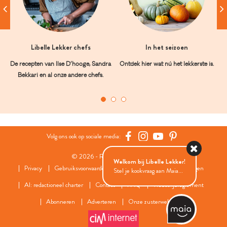
Libelle Lekker chefs
In het seizoen
De recepten van Ilse D’hooge, Sandra
Ontdek hier wat nú het lekkerste is.
Bekkari en al onze andere chefs.
Volg ons ook op sociale media:
© 2026 - Roularta Media Group
Welkom bij Libelle Lekker!
Privacy
Gebruiksvoorwaarden
Cookies
Cookies instellingen
Stel je kookvraag aan Maia...
AI: redactioneel charter
Contact
FAQ
Wedstrijdreglement
Abonneren
Adverteren
Onze zusterwebsites