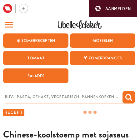
AANMELDEN
BEZOEK ONZE ANDERE WEBSITES
☀️ ZOMERRECEPTEN
MOSSELEN
RECEPTEN
TOMAAT
🍹 ZOMERDRANKJES
WEEKMENU
SALADES
CHAT MET MAIA
INSPIRATIE
MIJN BEWAARDE RECEPTEN
RECEPT
Chinese-koolstoemp met sojasaus