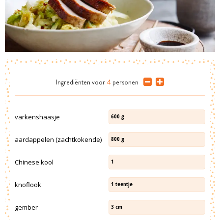
Ingrediënten
voor
4
personen
varkenshaasje
600
g
aardappelen (zachtkokende)
800
g
Chinese kool
1
knoflook
1
teentje
gember
3
cm