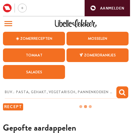
AANMELDEN
BEZOEK ONZE ANDERE WEBSITES
☀️ ZOMERRECEPTEN
MOSSELEN
RECEPTEN
TOMAAT
🍹 ZOMERDRANKJES
WEEKMENU
SALADES
CHAT MET MAIA
INSPIRATIE
MIJN BEWAARDE RECEPTEN
RECEPT
Gepofte aardappelen