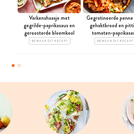
Varkenshaasje met
Gegratineerde penne
gegrilde-paprikasaus en
gehaktbrood en pitt
geroosterde bloemkool
tomaten-paprikasa
BEWAAR DIT RECEPT
BEWAAR DIT RECEPT