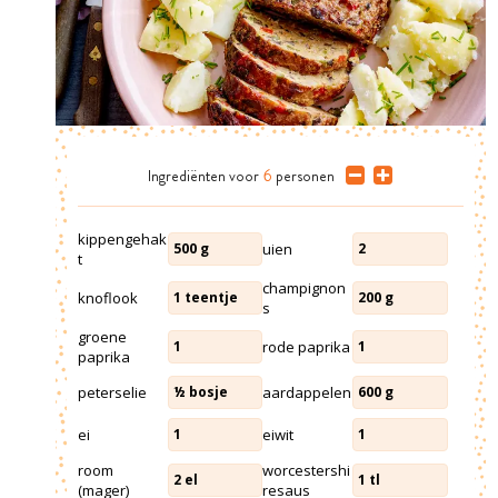
Ingrediënten
voor
6
personen
kippengehak
uien
500
g
2
t
champignon
knoflook
1
teentje
200
g
s
groene
rode paprika
1
1
paprika
peterselie
aardappelen
½
bosje
600
g
ei
eiwit
1
1
room
worcestershi
2
el
1
tl
(mager)
resaus