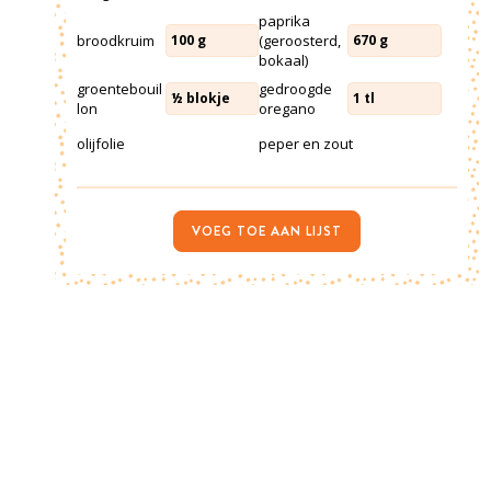
paprika
broodkruim
(geroosterd,
100
g
670
g
bokaal)
groentebouil
gedroogde
½
blokje
1
tl
lon
oregano
olijfolie
peper en zout
VOEG TOE AAN LIJST