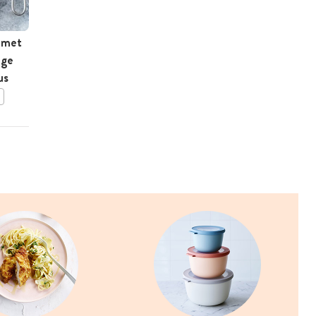
 met
Zuiders vleesbrood
ige
us
BEWAAR DIT RECEPT