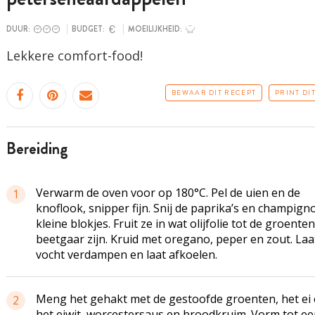
DUUR:
BUDGET:
MOEILIJKHEID:
Lekkere comfort-food!
BEWAAR DIT RECEPT
PRINT DI
bereiding
Verwarm de oven voor op 180°C. Pel de uien en de
1
knoflook, snipper fijn. Snij de paprika’s en champign
kleine blokjes. Fruit ze in wat olijfolie tot de groenten
beetgaar zijn. Kruid met oregano, peper en zout. Laa
vocht verdampen en laat afkoelen.
Meng het gehakt met de gestoofde groenten, het ei
2
het eiwit, worcestersaus en broodkruim. Vorm tot e