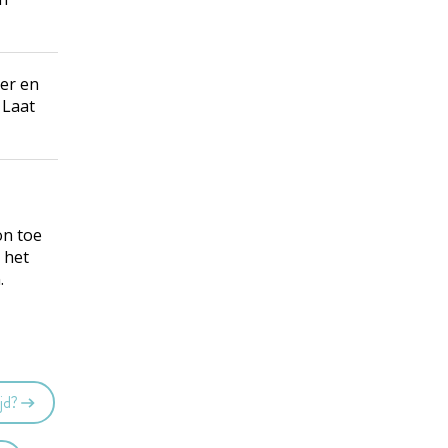
er en
 Laat
on toe
 het
.
jd?