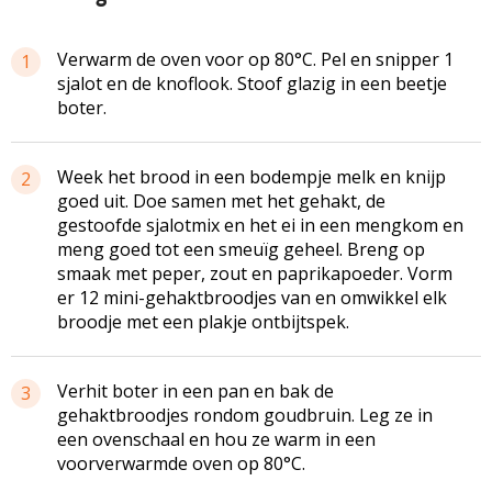
Verwarm de oven voor op 80°C. Pel en snipper 1
1
sjalot en de knoflook. Stoof glazig in een beetje
boter.
Week het brood in een bodempje melk en knijp
2
goed uit. Doe samen met het gehakt, de
gestoofde
sjalotmix
en het ei in een mengkom en
meng goed tot een smeuïg geheel. Breng op
smaak met peper, zout en paprikapoeder. Vorm
er 12
mini-gehaktbroodjes
van en omwikkel elk
broodje met een plakje ontbijtspek.
Verhit boter in een pan en bak de
3
gehaktbroodjes
rondom goudbruin. Leg ze in
een ovenschaal en hou ze warm in een
voorverwarmde
oven op 80°C.