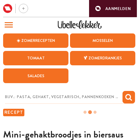
AANMELDEN
BEZOEK ONZE ANDERE WEBSITES
☀️ ZOMERRECEPTEN
MOSSELEN
RECEPTEN
TOMAAT
🍹 ZOMERDRANKJES
WEEKMENU
SALADES
CHAT MET MAIA
INSPIRATIE
MIJN BEWAARDE RECEPTEN
RECEPT
Mini-gehaktbroodjes in biersaus