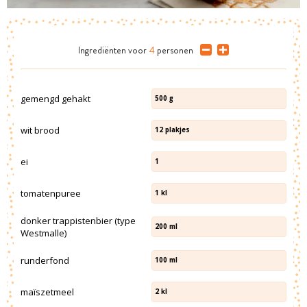
Ingrediënten
voor
4
personen
gemengd gehakt
500
g
wit brood
12
plakjes
ei
1
tomatenpuree
1
kl
donker trappistenbier (type
200
ml
Westmalle)
runderfond
100
ml
maïszetmeel
2
kl