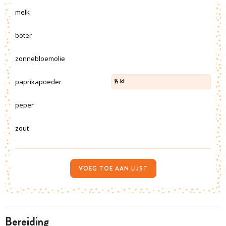
melk
boter
zonnebloemolie
paprikapoeder
½
kl
peper
zout
VOEG TOE AAN LIJST
bereiding