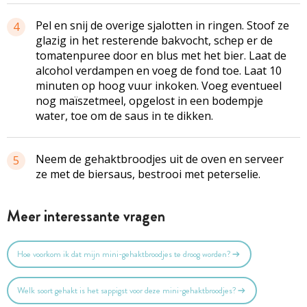
Pel en snij de overige sjalotten in ringen. Stoof ze
4
glazig in het resterende bakvocht, schep er de
tomatenpuree door en blus met het bier. Laat de
alcohol verdampen en voeg de fond toe. Laat 10
minuten op hoog vuur inkoken. Voeg eventueel
nog maïszetmeel, opgelost in een bodempje
water, toe om de saus in te dikken.
Neem de
gehaktbroodjes
uit de oven en serveer
5
ze met de
biersaus
, bestrooi met peterselie.
Meer interessante vragen
Hoe voorkom ik dat mijn mini-gehaktbroodjes te droog worden?
Welk soort gehakt is het sappigst voor deze mini-gehaktbroodjes?