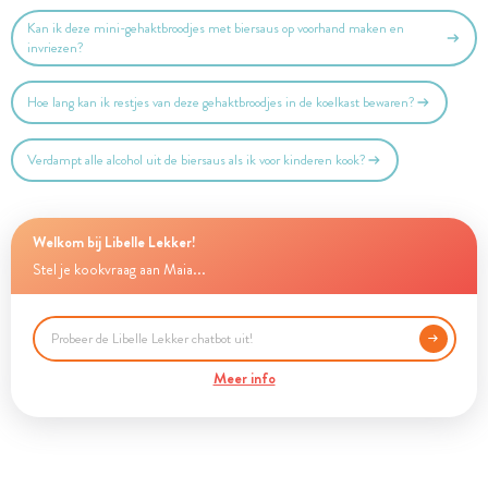
Kan ik deze mini-gehaktbroodjes met biersaus op voorhand maken en
invriezen?
Hoe lang kan ik restjes van deze gehaktbroodjes in de koelkast bewaren?
Verdampt alle alcohol uit de biersaus als ik voor kinderen kook?
Welkom bij Libelle Lekker!
Stel je kookvraag aan Maia...
Meer info