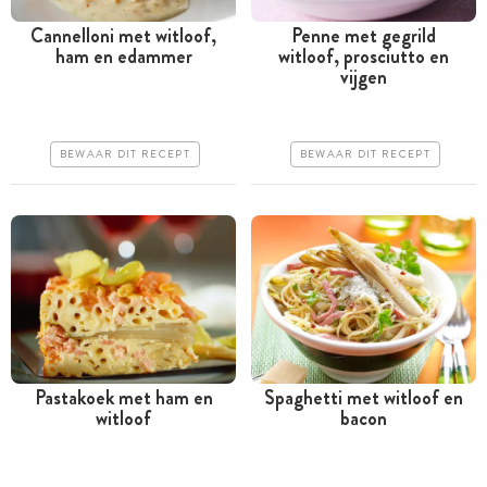
Cannelloni met witloof,
Penne met gegrild
ham en edammer
witloof, prosciutto en
Meer dan 1 uur
Tussen 30 minuten en 1
vijgen
uur
Iets duurder
Iets duurder
Makkelijk
BEWAAR DIT RECEPT
BEWAAR DIT RECEPT
Makkelijk
Pastakoek met ham en
Spaghetti met witloof en
witloof
bacon
Tussen 30 minuten en 1
Tussen 30 minuten en 1
uur
uur