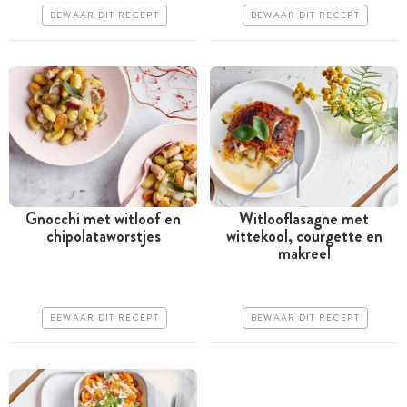
BEWAAR DIT RECEPT
BEWAAR DIT RECEPT
Erg makkelijk
Erg makkelijk
Gnocchi met witloof en
Witlooflasagne met
chipolataworstjes
wittekool, courgette en
Minder dan 30 minuten
Meer dan 1 uur
makreel
Goedkoop
Goedkoop
Erg makkelijk
Erg makkelijk
BEWAAR DIT RECEPT
BEWAAR DIT RECEPT