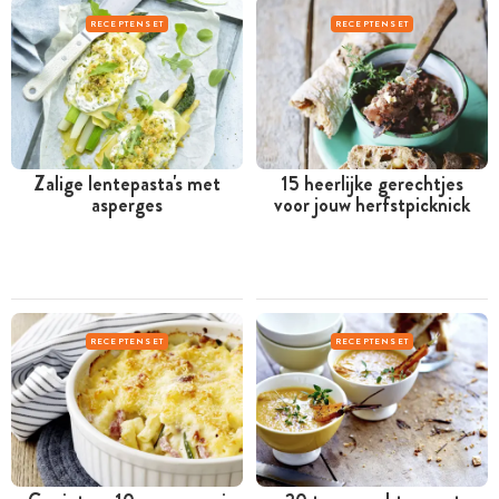
RECEPTENSET
RECEPTENSET
Zalige lentepasta's met
15 heerlijke gerechtjes
asperges
voor jouw herfstpicknick
RECEPTENSET
RECEPTENSET