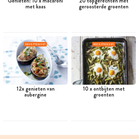
Genieten: 10 x macaroni
20 topgerechten met
met kaas
geroosterde groenten
RECEPTENSET
RECEPTENSET
12x genieten van
10 x ontbijten met
aubergine
groenten