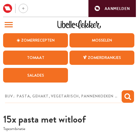
AANMELDEN
BEZOEK ONZE ANDERE WEBSITES
☀️ ZOMERRECEPTEN
MOSSELEN
RECEPTEN
TOMAAT
🍹 ZOMERDRANKJES
WEEKMENU
SALADES
CHAT MET MAIA
INSPIRATIE
MIJN BEWAARDE RECEPTEN
15x pasta met witloof
Topcombinatie