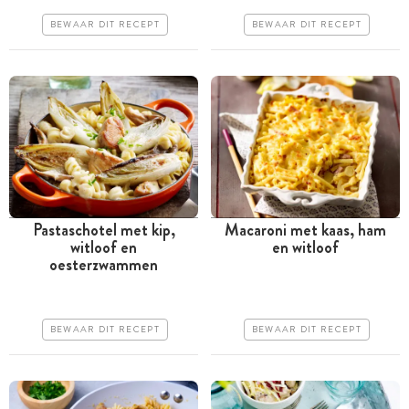
Goedkoop
Iets duurder
BEWAAR DIT RECEPT
BEWAAR DIT RECEPT
Erg makkelijk
Makkelijk
Pastaschotel met kip,
Macaroni met kaas, ham
witloof en
en witloof
Tussen 30 minuten en 1
Minder dan 30 minuten
oesterzwammen
uur
Goedkoop
Goedkoop
Erg makkelijk
BEWAAR DIT RECEPT
BEWAAR DIT RECEPT
Makkelijk