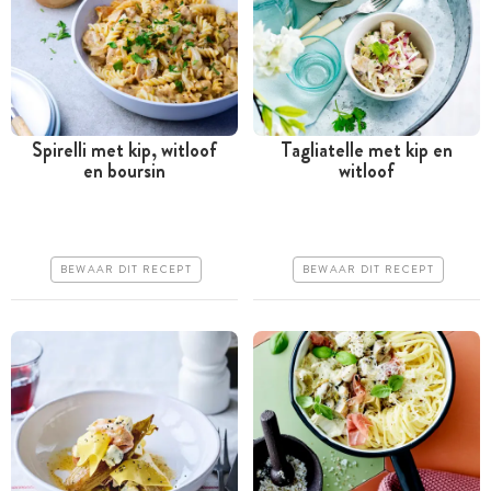
Spirelli met kip, witloof
Tagliatelle met kip en
en boursin
witloof
Minder dan 30 minuten
Tussen 30 minuten en 1
uur
Goedkoop
Goedkoop
Erg makkelijk
BEWAAR DIT RECEPT
BEWAAR DIT RECEPT
Erg makkelijk