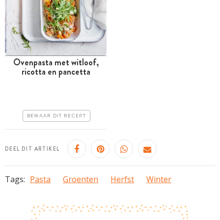
Ovenpasta met witloof,
ricotta en pancetta
Tussen 30 minuten en 1
uur
Goedkoop
BEWAAR DIT RECEPT
Erg makkelijk
DEEL DIT ARTIKEL
Tags:
Pasta
Groenten
Herfst
Winter