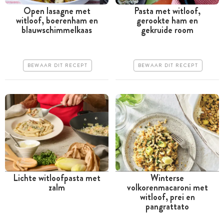
Open lasagne met
Pasta met witloof,
witloof, boerenham en
gerookte ham en
Tussen 30 minuten en 1
Tussen 30 minuten en 1
blauwschimmelkaas
gekruide room
uur
uur
Goedkoop
Goedkoop
BEWAAR DIT RECEPT
BEWAAR DIT RECEPT
Erg makkelijk
Erg makkelijk
Lichte witloofpasta met
Winterse
zalm
volkorenmacaroni met
Tussen 30 minuten en 1
Tussen 30 minuten en 1
witloof, prei en
uur
uur
pangrattato
Goedkoop
Goedkoop