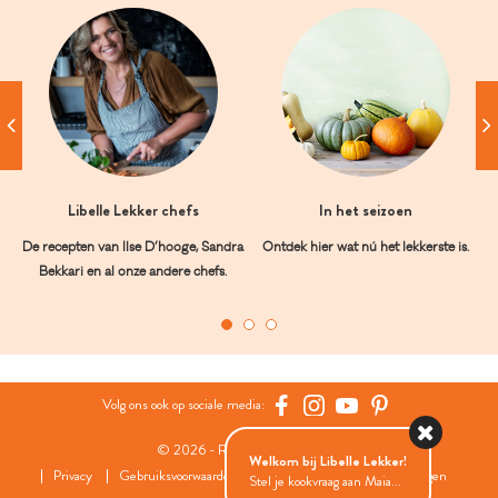
Libelle Lekker chefs
In het seizoen
De recepten van Ilse D’hooge, Sandra
Ontdek hier wat nú het lekkerste is.
Bekkari en al onze andere chefs.
Volg ons ook op sociale media:
© 2026 - Roularta Media Group
Welkom bij Libelle Lekker!
Privacy
Gebruiksvoorwaarden
Cookies
Cookies instellingen
Stel je kookvraag aan Maia...