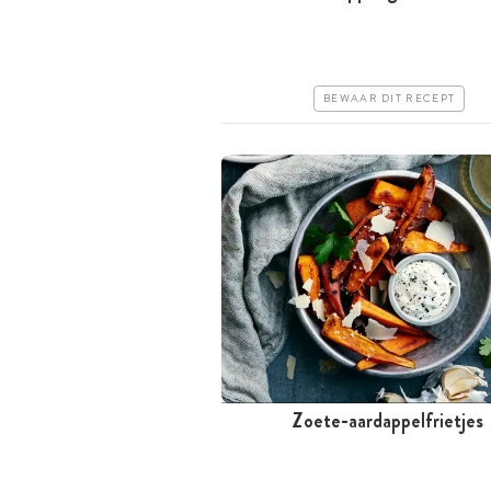
Iets duurder
Makkelijk
BEWAAR DIT RECEPT
Zoete-aardappelfrietjes
Tussen 30 minuten en 1 uur
Goedkoop