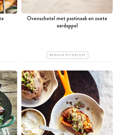
te
Ovenschotel met pastinaak en zoete
Minder dan 30 minuten
aardappel
Goedkoop
Erg makkelijk
BEWAAR DIT RECEPT