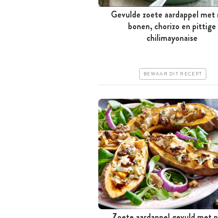
Gevulde zoete aardappel met 
Meer dan 1 uur
bonen, chorizo en pittige
chilimayonaise
Iets duurder
Makkelijk
BEWAAR DIT RECEPT
Zoete aardappel gevuld met p