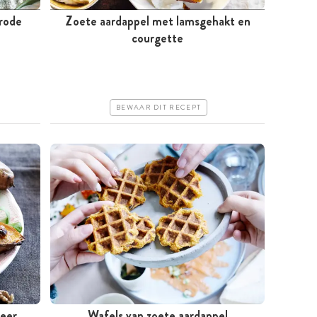
rode
Zoete aardappel met lamsgehakt en
Meer dan 1 uur
courgette
Goedkoop
Erg makkelijk
BEWAAR DIT RECEPT
eer,
Wafels van zoete aardappel