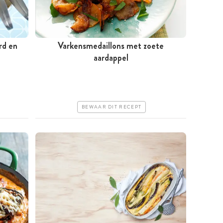
rd en
Varkensmedaillons met zoete
Tussen 30 minuten en 1 uur
aardappel
Goedkoop
Makkelijk
BEWAAR DIT RECEPT