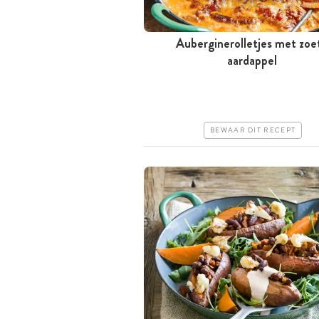
Auberginerolletjes met zoe
Tussen 30 minuten en 1 uur
aardappel
Iets duurder
Makkelijk
BEWAAR DIT RECEPT