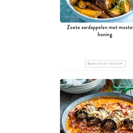
Zoete aardappelen met moste
Meer dan 1 uur
honing
Goedkoop
Erg makkelijk
BEWAAR DIT RECEPT