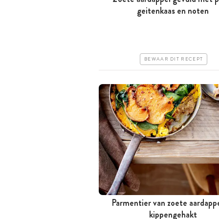
Tussen 30 minuten en 1 uur
geitenkaas en noten
Iets duurder
Makkelijk
BEWAAR DIT RECEPT
Parmentier van zoete aardapp
Tussen 30 minuten en 1 uur
kippengehakt