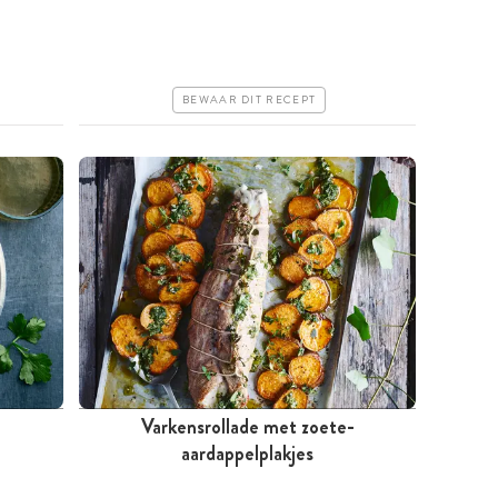
Goedkoop
Makkelijk
BEWAAR DIT RECEPT
Varkensrollade met zoete-
Tussen 30 minuten en 1 uur
aardappelplakjes
Goedkoop