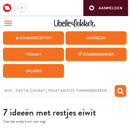
AANMELDEN
BEZOEK ONZE ANDERE WEBSITES
☀️ ZOMERRECEPTEN
MOSSELEN
RECEPTEN
TOMAAT
🍹 ZOMERDRANKJES
WEEKMENU
SALADES
CHAT MET MAIA
INSPIRATIE
MIJN BEWAARDE RECEPTEN
7 ideeën met restjes eiwit
Gooi dat restje eiwit niet weg!