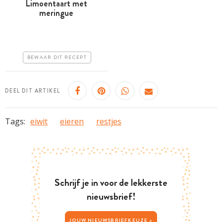
Limoentaart met
meringue
Meer dan 1 uur
Goedkoop
Makkelijk
BEWAAR DIT RECEPT
DEEL DIT ARTIKEL
Tags:
eiwit
eieren
restjes
Schrijf je in voor de lekkerste
nieuwsbrief!
JOUW NIEUWSBRIEFKEUZE >