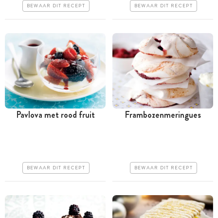
Makkelijk
Makkelijk
BEWAAR DIT RECEPT
BEWAAR DIT RECEPT
Pavlova met rood fruit
Frambozenmeringues
Meer dan 1 uur
Meer dan 1 uur
Goedkoop
Goedkoop
Erg makkelijk
Makkelijk
BEWAAR DIT RECEPT
BEWAAR DIT RECEPT