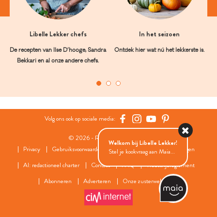
Libelle Lekker chefs
In het seizoen
De recepten van Ilse D’hooge, Sandra
Ontdek hier wat nú het lekkerste is.
Bekkari en al onze andere chefs.
Volg ons ook op sociale media:
© 2026 - Roularta Media Group
Welkom bij Libelle Lekker!
Privacy
Gebruiksvoorwaarden
Cookies
Cookies instellingen
Stel je kookvraag aan Maia...
AI: redactioneel charter
Contact
FAQ
Wedstrijdreglement
Abonneren
Adverteren
Onze zusterwebsites