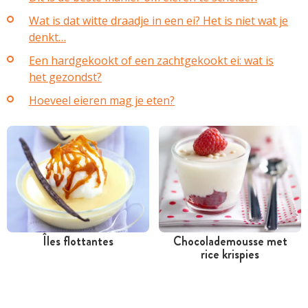
Wat is dat witte draadje in een ei? Het is niet wat je
denkt…
Een hardgekookt of een zachtgekookt ei: wat is
het gezondst?
Hoeveel eieren mag je eten?
Îles flottantes
Chocolademousse met
rice krispies
Meer dan 1 uur
Minder dan 30 minuten
Goedkoop
Goedkoop