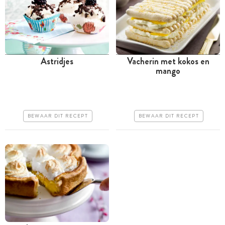
Astridjes
Vacherin met kokos en
mango
Tussen 30 minuten en 1
Meer dan 1 uur
uur
Iets duurder
Goedkoop
Iets moeilijker
BEWAAR DIT RECEPT
BEWAAR DIT RECEPT
Makkelijk