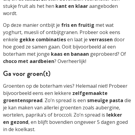
stukje fruit als het hen
kant en klaar
aangeboden
wordt.
Op deze manier ontbijt je
fris en fruitig
met wat
yoghurt, muesli of ontbijtgranen. Probeer ook eens
enkele
gekke combinaties
en laat je
verrassen
door
hoe goed ze samen gaan. Ooit bijvoorbeeld al een
boterham met jonge
kaas en banaan
geprobeerd? Of
choco met aardbeien
? Overheerlijk!
Ga voor groen(t)
Groenten op de boterham vies? Helemaal niet! Probeer
bijvoorbeeld eens een lekkere
zelfgemaakte
groentenspread
. Zo’n spread is een
smeuïge pasta
die
je kan maken van allerlei groenten zoals aubergine,
wortelen, paprika’s of broccoli. Zo’n spread is
lekker
en gezond
, en blijft bovendien ongeveer 5 dagen goed
in de koelkast.