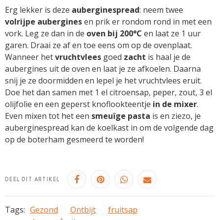
Erg lekker is deze
auberginespread
: neem twee
volrijpe aubergines
en prik er rondom rond in met een
vork. Leg ze dan in de
oven bij 200°C
en laat ze 1 uur
garen. Draai ze af en toe eens om op de ovenplaat.
Wanneer het
vruchtvlees
goed
zacht
is haal je de
aubergines uit de oven en laat je ze afkoelen. Daarna
snij je ze doormidden en lepel je het vruchtvlees eruit.
Doe het dan samen met 1 el citroensap, peper, zout, 3 el
olijfolie en een geperst knoflookteentje
in de mixer
.
Even mixen tot het een
smeuïge pasta
is en ziezo, je
auberginespread kan de koelkast in om de volgende dag
op de boterham gesmeerd te worden!
DEEL DIT ARTIKEL
Tags:
Gezond
Ontbijt
fruitsap