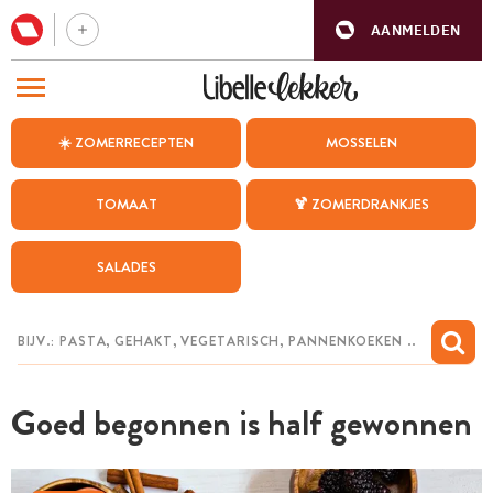
AANMELDEN
BEZOEK ONZE ANDERE WEBSITES
☀️ ZOMERRECEPTEN
MOSSELEN
RECEPTEN
TOMAAT
🍹 ZOMERDRANKJES
WEEKMENU
SALADES
CHAT MET MAIA
INSPIRATIE
MIJN BEWAARDE RECEPTEN
Goed begonnen is half gewonnen