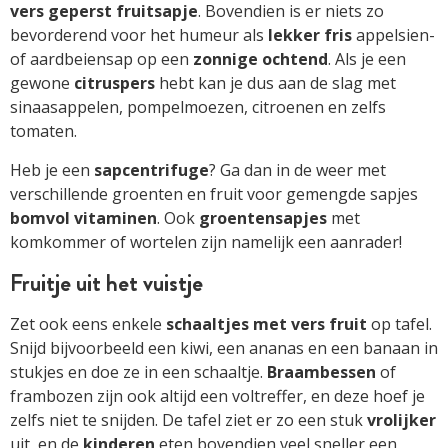
vers geperst fruitsapje
. Bovendien is er niets zo
bevorderend voor het humeur als
lekker fris
appelsien-
of aardbeiensap op een
zonnige ochtend
. Als je een
gewone
citruspers
hebt kan je dus aan de slag met
sinaasappelen, pompelmoezen, citroenen en zelfs
tomaten.
Heb je een
sapcentrifuge
? Ga dan in de weer met
verschillende groenten en fruit voor gemengde sapjes
bomvol vitaminen
. Ook
groentensapjes
met
komkommer of wortelen zijn namelijk een aanrader!
Fruitje uit het vuistje
Zet ook eens enkele
schaaltjes met vers fruit
op tafel.
Snijd bijvoorbeeld een kiwi, een ananas en een banaan in
stukjes en doe ze in een schaaltje.
Braambessen
of
frambozen zijn ook altijd een voltreffer, en deze hoef je
zelfs niet te snijden. De tafel ziet er zo een stuk
vrolijker
uit, en de
kinderen
eten bovendien veel sneller een