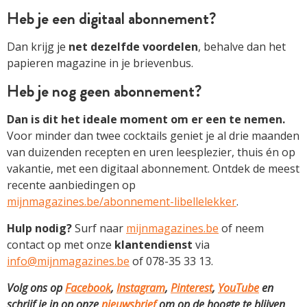
Heb je een digitaal abonnement?
Dan krijg je
net dezelfde voordelen
, behalve dan het
papieren magazine in je brievenbus.
Heb je nog geen abonnement?
Dan is dit het ideale moment om er een te nemen.
Voor minder dan twee cocktails geniet je al drie maanden
van duizenden recepten en uren leesplezier, thuis én op
vakantie, met een digitaal abonnement. Ontdek de meest
recente aanbiedingen op
mijnmagazines.be/abonnement-libellelekker
.
Hulp nodig?
Surf naar
mijnmagazines.be
of neem
contact op met onze
klantendienst
via
info@mijnmagazines.be
of 078-35 33 13.
Volg ons op
Facebook
,
Instagram
,
Pinterest
,
YouTube
en
schrijf je in op onze
nieuwsbrief
om op de hoogte te blijven