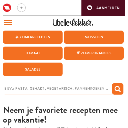
AANMELDEN
BEZOEK ONZE ANDERE WEBSITES
☀️ ZOMERRECEPTEN
MOSSELEN
RECEPTEN
TOMAAT
🍹 ZOMERDRANKJES
WEEKMENU
SALADES
CHAT MET MAIA
INSPIRATIE
MIJN BEWAARDE RECEPTEN
Neem je favoriete recepten mee
op vakantie!