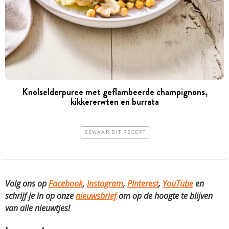
Knolselderpuree met geflambeerde champignons,
kikkererwten en burrata
BEWAAR DIT RECEPT
Volg ons op
Facebook
,
Instagram
,
Pinterest
,
YouTube
en
schrijf je in op onze
nieuwsbrief
om op de hoogte te blijven
van alle nieuwtjes!