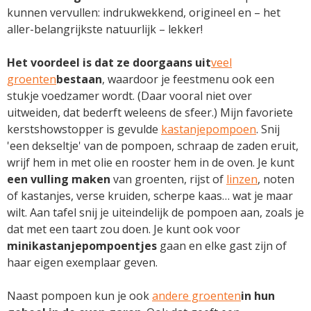
kunnen vervullen: indrukwekkend, origineel en – het
aller-belangrijkste natuurlijk – lekker!
Het voordeel is dat ze doorgaans uit
veel
groenten
bestaan
, waardoor je feestmenu ook een
stukje voedzamer wordt. (Daar vooral niet over
uitweiden, dat bederft weleens de sfeer.) Mijn favoriete
kerstshowstopper is gevulde
kastanjepompoen
. Snij
'een dekseltje' van de pompoen, schraap de zaden eruit,
wrijf hem in met olie en rooster hem in de oven. Je kunt
een vulling maken
van groenten, rijst of
linzen
, noten
of kastanjes, verse kruiden, scherpe kaas… wat je maar
wilt. Aan tafel snij je uiteindelijk de pompoen aan, zoals je
dat met een taart zou doen. Je kunt ook voor
minikastanjepompoentjes
gaan en elke gast zijn of
haar eigen exemplaar geven.
Naast pompoen kun je ook
andere groenten
in hun