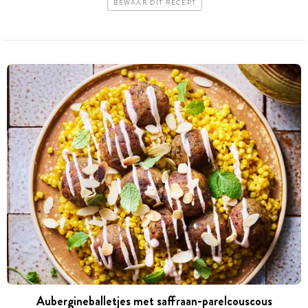
BEWAAR DIT RECEPT
Aubergineballetjes met saffraan-parelcouscous