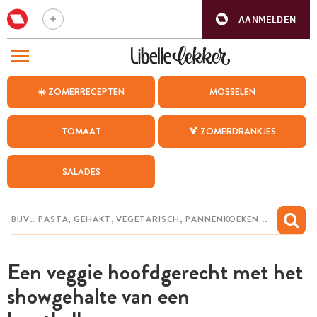
AANMELDEN
BEZOEK ONZE ANDERE WEBSITES
☀️ ZOMERRECEPTEN
MOSSELEN
RECEPTEN
TOMAAT
🍹 ZOMERDRANKJES
WEEKMENU
SALADES
CHAT MET MAIA
INSPIRATIE
MIJN BEWAARDE RECEPTEN
Een veggie hoofdgerecht met het
showgehalte van een