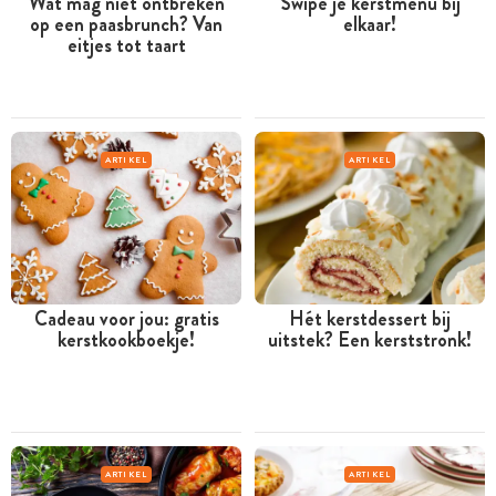
Wat mag niet ontbreken
Swipe je kerstmenu bij
op een paasbrunch? Van
elkaar!
eitjes tot taart
ARTIKEL
ARTIKEL
Cadeau voor jou: gratis
Hét kerstdessert bij
kerstkookboekje!
uitstek? Een kerststronk!
ARTIKEL
ARTIKEL