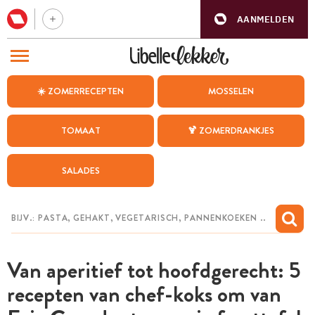
AANMELDEN
BEZOEK ONZE ANDERE WEBSITES
☀️ ZOMERRECEPTEN
MOSSELEN
RECEPTEN
TOMAAT
🍹 ZOMERDRANKJES
WEEKMENU
SALADES
CHAT MET MAIA
INSPIRATIE
MIJN BEWAARDE RECEPTEN
Van aperitief tot hoofdgerecht: 5
recepten van chef-koks om van