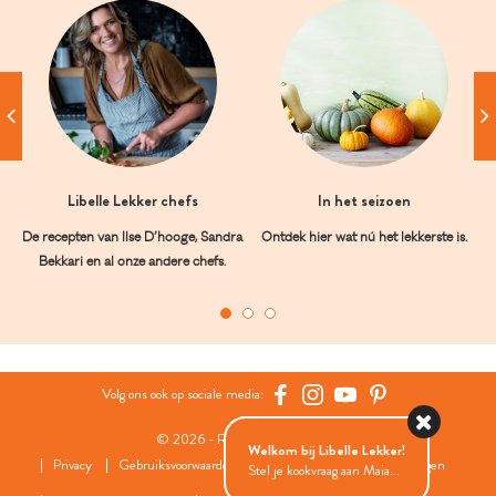
Libelle Lekker chefs
In het seizoen
De recepten van Ilse D’hooge, Sandra
Ontdek hier wat nú het lekkerste is.
Bekkari en al onze andere chefs.
Volg ons ook op sociale media:
© 2026 - Roularta Media Group
Welkom bij Libelle Lekker!
Privacy
Gebruiksvoorwaarden
Cookies
Cookies instellingen
Stel je kookvraag aan Maia...