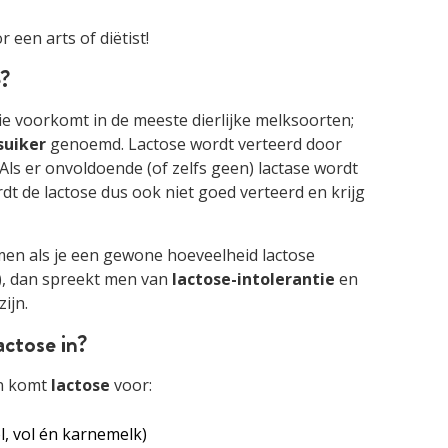
 een arts of diëtist!
e?
ie voorkomt in de meeste dierlijke melksoorten;
suiker
genoemd. Lactose wordt verteerd door
 Als er onvoldoende (of zelfs geen) lactase wordt
t de lactose dus ook niet goed verteerd en krijg
emen als je een gewone hoeveelheid lactose
g), dan spreekt men van
lactose-intolerantie
en
ijn.
actose in?
en komt
lactose
voor:
l, vol én karnemelk)