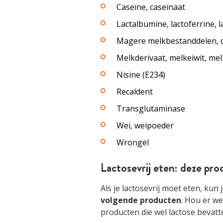
Caseïne, caseïnaat
Lactalbumine, lactoferrine, l
Magere melkbestanddelen, 
Melkderivaat, melkeiwit, me
Nisine (E234)
Recaldent
Transglutaminase
Wei, weipoeder
Wrongel
Lactosevrij eten: deze pro
Als je lactosevrij moet eten, kun
volgende producten
. Hou er we
producten die wel lactose bevatt