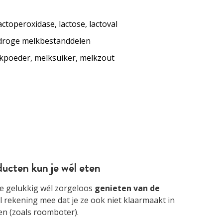
actoperoxidase, lactose, lactoval
droge melkbestanddelen
lkpoeder, melksuiker, melkzout
ducten kun je wél eten
 je gelukkig wél zorgeloos
genieten van de
l rekening mee dat je ze ook niet klaarmaakt in
en (zoals roomboter).