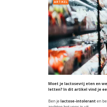
ARTIKEL
Moet je lactosevrij eten en w
letten? In dit artikel vind je 
Ben je
lactose-intolerant
en ben
zochten het voor je uit.