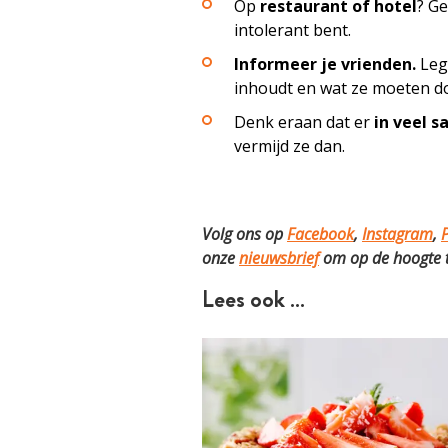
Op
restaurant of hotel
? Ge
intolerant bent.
Informeer je vrienden.
Leg 
inhoudt en wat ze moeten do
Denk eraan dat er
in veel s
vermijd ze dan.
Volg ons op
Facebook
,
Instagram
,
P
onze
nieuwsbrief
om op de hoogte te
Lees ook …