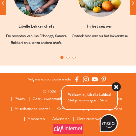
Libelle Lekker chefs
In het seizoen
De recepten van Ilse D’hooge, Sandra
Ontdek hier wat nú het lekkerste is.
Bekkari en al onze andere chefs.
Volg ons ook op sociale media:
© 2026 - Roularta Media Group
Welkom bij Libelle Lekker!
Privacy
Gebruiksvoorwaarden
Cookies
Cookies instellingen
Stel je kookvraag aan Maia...
AI: redactioneel charter
Contact
FAQ
Wedstrijdreglement
Abonneren
Adverteren
Onze zusterwebsites