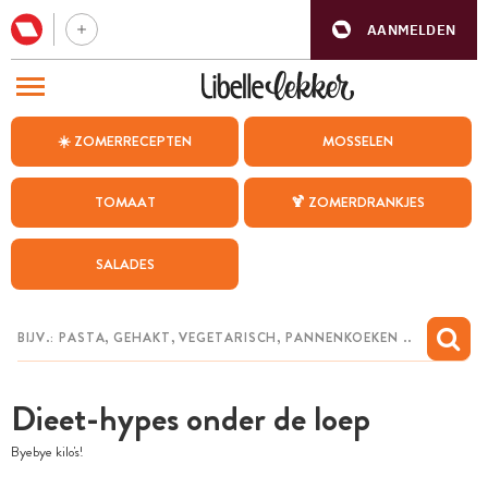
AANMELDEN
BEZOEK ONZE ANDERE WEBSITES
☀️ ZOMERRECEPTEN
MOSSELEN
RECEPTEN
TOMAAT
🍹 ZOMERDRANKJES
WEEKMENU
SALADES
CHAT MET MAIA
INSPIRATIE
MIJN BEWAARDE RECEPTEN
Dieet-hypes onder de loep
Byebye kilo's!