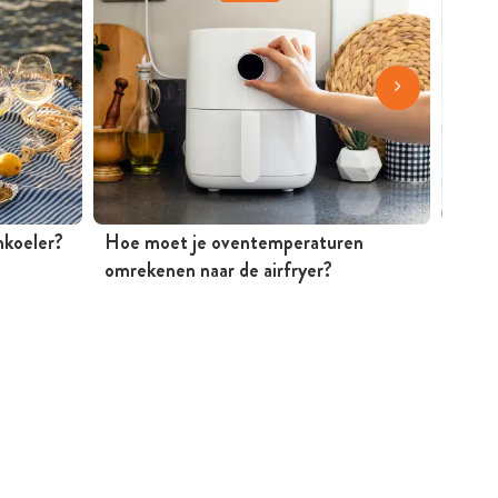
jnkoeler?
Hoe moet je oventemperaturen
Mosse
omrekenen naar de airfryer?
Peter