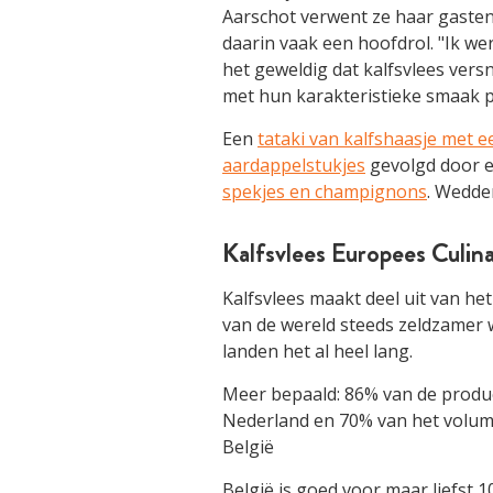
Aarschot verwent ze haar gasten 
daarin vaak een hoofdrol. "Ik wer
het geweldig dat kalfsvlees vers
met hun karakteristieke smaak p
Een
tataki van kalfshaasje met e
aardappelstukjes
gevolgd door 
spekjes en champignons
. Wedde
Kalfsvlees Europees Culina
Kalfsvlees maakt deel uit van he
van de wereld steeds zeldzamer
landen het al heel lang.
Meer bepaald: 86% van de producti
Nederland en 70% van het volume
België
België is goed voor maar liefst 