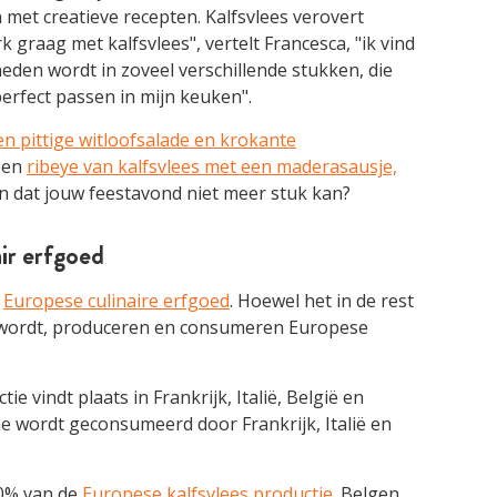
met creatieve recepten. Kalfsvlees verovert
k graag met kalfsvlees", vertelt Francesca, "ik vind
neden wordt in zoveel verschillende stukken, die
erfect passen in mijn keuken".
en pittige witloofsalade en krokante
een
ribeye van kalfsvlees met een maderasausje,
n dat jouw feestavond niet meer stuk kan?
ir erfgoed
t
Europese culinaire erfgoed
. Hoewel het in de rest
 wordt, produceren en consumeren Europese
e vindt plaats in Frankrijk, Italië, België en
 wordt geconsumeerd door Frankrijk, Italië en
10% van de
Europese kalfsvlees productie
. Belgen